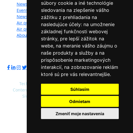
súbory cookie a iné technológie
News
Documents
sledovania na zlepšenie vášho
Events
Photogallery
Newsletter
Videogallery
zážitku z prehliadania na
Air quality
Contacts
nasledujúce účely:
na umožnenie
Air quality managers
Privacy policy
základnej funkčnosti webovej
About
stránky
,
pre lepší zážitok na
webe
,
na meranie vášho záujmu o
naše produkty a služby a na
Follow us:
prispôsobenie marketingových
interakcií
,
na zobrazovanie reklám
ktoré sú pre vás relevantnejšie
.
Technical operator: Slovak Environment Agency
Súhlasím
Content administrator: Ministry of Environment of the
Slovak Republic, Slovak Environment Agency
Odmietam
Default Color
High Contrast
Zmeniť moje nastavenia
© 2020 - 2026 Slovak Environment Agency and
Ministry of Environment of the Slovak Republic |