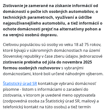
Zisťovanie je zamerané na získanie informácií od
domácností o počte ich osobných automobilov, o
technických parametroch, využívaní a údržbe
najpoužívanejšieho automobilu, a tiež informácií o
ochote domácnosti prejsť na alternatívny pohon a
na verejnú osobnú dopravu.
Cieľovou populáciou sú osoby vo veku 18 až 75 rokov,
ktoré bývajú v súkromných domácnostiach na území
Slovenskej republiky v čase zberu údajov. Jednorazové
zisťovanie prebieha od júla do novembra 2025
formou osobných rozhovorov
s vybranými
domácnosťami, ktoré boli určené náhodným výberom.
Štatistický úrad SR
kontaktuje vybranú domácnosť
písomne - listom s informáciami o zaradení do
zisťovania, v ktorom je uvedené meno opytovateľa
(zodpovedná osoba za Štatistický úrad SR, mailový a
telefonický kontakt na túto osobu) a tiež termín