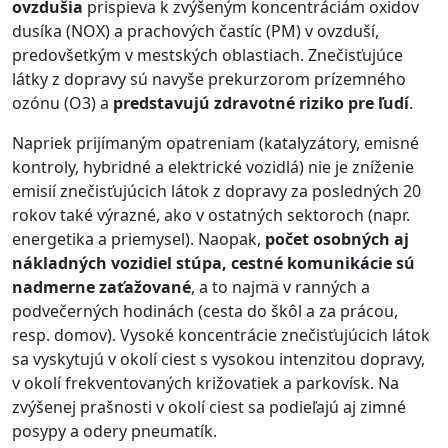
ovzdušia
prispieva k zvýšeným koncentráciám oxidov
dusíka (NOX) a prachových častíc (PM) v ovzduší,
predovšetkým v mestských oblastiach. Znečisťujúce
látky z dopravy sú navyše prekurzorom prízemného
ozónu (O3) a
predstavujú zdravotné riziko pre ľudí
.
Napriek prijímaným opatreniam (katalyzátory, emisné
kontroly, hybridné a elektrické vozidlá) nie je zníženie
emisií znečisťujúcich látok z dopravy za posledných 20
rokov také výrazné, ako v ostatných sektoroch (napr.
energetika a priemysel). Naopak,
počet osobných aj
nákladných vozidiel stúpa, cestné komunikácie sú
nadmerne zaťažované
, a to najmä v ranných a
podvečerných hodinách (cesta do škôl a za prácou,
resp. domov). Vysoké koncentrácie znečisťujúcich látok
sa vyskytujú v okolí ciest s vysokou intenzitou dopravy,
v okolí frekventovaných križovatiek a parkovísk. Na
zvýšenej prašnosti v okolí ciest sa podieľajú aj zimné
posypy a odery pneumatík.