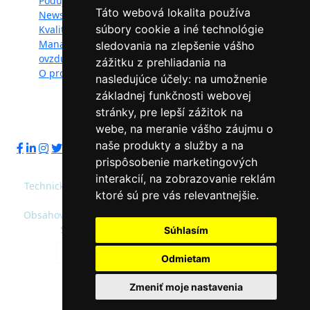
Podujatia
Fotogaléria
Táto webová lokalita používa
Newsletter
Videogaléria
súbory cookie a iné technológie
Kvalita ovzdušia
Kontakt
Manažéri kvality
Ochrana osobných
sledovania na zlepšenie vášho
ovzdušia
údajov
zážitku z prehliadania na
O projekte
nasledujúce účely:
na umožnenie
základnej funkčnosti webovej
stránky
,
pre lepší zážitok na
Sledujte nás:
webe
,
na meranie vášho záujmu o
naše produkty a služby a na
prispôsobenie marketingových
interakcií
,
na zobrazovanie reklám
Technický prevádzkovateľ: Slovenská agentúra životného
ktoré sú pre vás relevantnejšie
.
prostredia
Obsahový správca: Ministerstvo životného prostredia SR,
Slovenská agentúra životného prostredia
Súhlasím
Predvolená farebnosť
Vysoký kontrast
Odmietam
© 2020 - 2026 Slovenská agentúra životného
Zmeniť moje nastavenia
prostredia a Ministerstvo životného prostredia