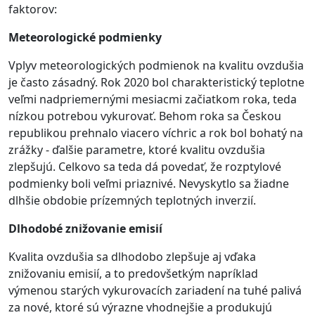
faktorov:
Meteorologické podmienky
Vplyv meteorologických podmienok na kvalitu ovzdušia
je často zásadný. Rok 2020 bol charakteristický teplotne
veľmi nadpriemernými mesiacmi začiatkom roka, teda
nízkou potrebou vykurovať. Behom roka sa Českou
republikou prehnalo viacero víchric a rok bol bohatý na
zrážky - ďalšie parametre, ktoré kvalitu ovzdušia
zlepšujú. Celkovo sa teda dá povedať, že rozptylové
podmienky boli veľmi priaznivé. Nevyskytlo sa žiadne
dlhšie obdobie prízemných teplotných inverzií.
Dlhodobé znižovanie emisií
Kvalita ovzdušia sa dlhodobo zlepšuje aj vďaka
znižovaniu emisií, a to predovšetkým napríklad
výmenou starých vykurovacích zariadení na tuhé palivá
za nové, ktoré sú výrazne vhodnejšie a produkujú