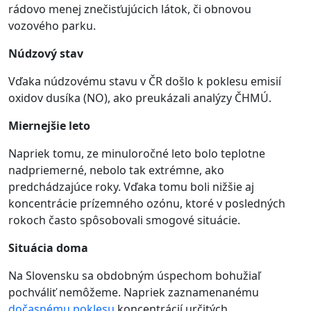
rádovo menej znečisťujúcich látok, či obnovou
vozového parku.
Núdzový stav
Vďaka núdzovému stavu v ČR došlo k poklesu emisií
oxidov dusíka (NO), ako preukázali analýzy ČHMÚ.
Miernejšie leto
Napriek tomu, ze minuloročné leto bolo teplotne
nadpriemerné, nebolo tak extrémne, ako
predchádzajúce roky. Vďaka tomu boli nižšie aj
koncentrácie prízemného ozónu, ktoré v posledných
rokoch často spôsobovali smogové situácie.
Situácia doma
Na Slovensku sa obdobným úspechom bohužiaľ
pochváliť nemôžeme. Napriek zaznamenanému
dočasnému poklesu
koncentrácií určitých