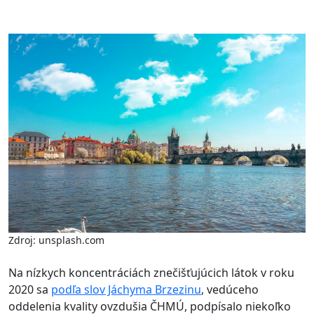
Zdroj: unsplash.com
Na nízkych koncentráciách znečišťujúcich látok v roku
2020 sa
podľa slov Jáchyma Brzezinu
, vedúceho
oddelenia kvality ovzdušia ČHMÚ, podpísalo niekoľko