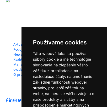
Projekt LIFE IP - Zlepšenie kvality ovzdušia (LIFE18
IPE/SK/000010) podporila Európska únia v rámci programu
LIFE.
Mapa webu:
Používame cookies
Aktuality
Dokumenty
Podujatia
Fotogaléria
Táto webová lokalita používa
Newsletter
Videogaléria
súbory cookie a iné technológie
Kvalita ovzdušia
Kontakt
Manažéri kvality
Ochrana osobných
sledovania na zlepšenie vášho
ovzdušia
údajov
zážitku z prehliadania na
O projekte
nasledujúce účely:
na umožnenie
základnej funkčnosti webovej
stránky
,
pre lepší zážitok na
Sledujte nás:
webe
,
na meranie vášho záujmu o
naše produkty a služby a na
prispôsobenie marketingových