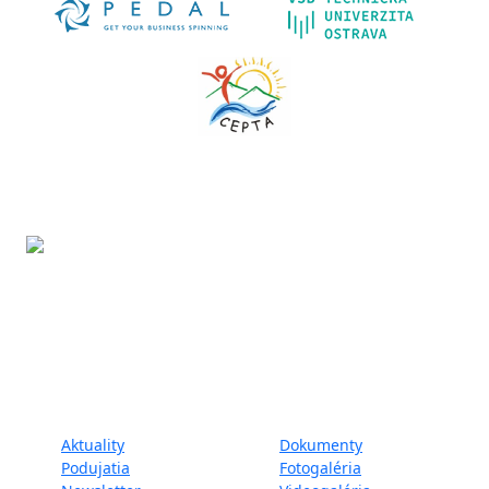
Projekt LIFE IP - Zlepšenie kvality ovzdušia (LIFE18
IPE/SK/000010) podporila Európska únia v rámci programu
LIFE.
Mapa webu:
Aktuality
Dokumenty
Podujatia
Fotogaléria