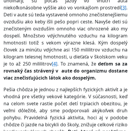
uhoľnatý, sú počas jazdy vo vnútri auta
niekoľkonásobne vyššie ako vo vonkajšom prostredí
[3]
.
Deti v aute sú teda vystavené omnoho znečistenejšiemu
ovzdušiu ako keby išli pešo popri ceste. Navyše deti sú
znečisteným ovzduším omnoho viac ohrozené ako my
dospelí. Množstvo vdýchnutého vzduchu na kilogram
hmotnosti totiž s vekom výrazne klesá. Kým dospelý
človek za minútu vdýchne asi 150 mililitrov vzduchu na
kilogram telesnej hmotnosti, u dieťaťa v školskom veku
je to až 250 mililitrov
[4]
. To znamená, že
deťom sa za
rovnaký čas strávený v aute do organizmu dostane
viac znečisťujúcich látok ako dospelým.
Pešia chôdza je jednou z najlepších fyzických aktivít a je
vhodná pre všetky vekové kategórie. V súčasnosti, keď
na celom svete rastie počet detí trpiacich obezitou, je
veľmi dôležité, aby sme podporovali akýkoľvek druh
pohybu. Pravidelná fyzická aktivita, hoci aj v podobe
chôdze či jazde na bicykli do školy, znižuje celkové riziko