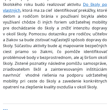
školského roku budú realizovať aktivitu
Do školy po
vlastných
, ktorá ma za cieľ identifikovať prekážky, ktoré
deťom a rodičom bránia v používaní bicykla alebo
využívaní chôdze či iných foriem udržateľnej mobility
pre dochádzanie do školy a znížiť intenzitu dopravy
v okolí školy. Pomocou dotazníku pre rodičov, učiteľov
a žiakov sa bude zisťovať najčastejší spôsob dopravy do
školy. Súčasťou aktivity bude aj mapovanie bezpečných
ciest priamo so žiakmi, čo pomôže identifikovať
problémové body v bezprostrednom, ale aj širšom okolí
školy. Zistené poznatky následne pomôžu samospráve,
zriaďovateľom škôl a zainteresovaným inštitúciám
navrhnúť vhodné riešenia na podporu udržateľnej
mobility pri ceste do školy a zavedenie konkrétnych
opatrení na zlepšenie kvality ovzdušia v okolí školy.