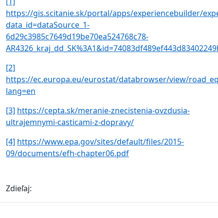
[1]
https://gis.scitanie.sk/portal/apps/experiencebuilder/exp
data_id=dataSource_1-
6d29c3985c7649d19be70ea524768c78-
AR4326_kraj_dd_SK%3A1&id=74083df489ef443d83402249
[2]
https://ec.europa.eu/eurostat/databrowser/view/road_eq
lang=en
[3]
https://cepta.sk/meranie-znecistenia-ovzdusia-
ultrajemnymi-casticami-z-dopravy/
[4]
https://www.epa.gov/sites/default/files/2015-
09/documents/efh-chapter06.pdf
Zdieľaj: