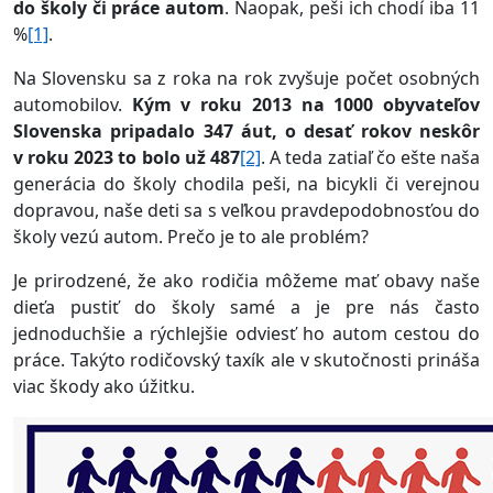
do školy či práce autom
. Naopak, peši ich chodí iba 11
%
[1]
.
Na Slovensku sa z roka na rok zvyšuje počet osobných
automobilov.
Kým v roku 2013 na 1000 obyvateľov
Slovenska pripadalo 347 áut, o desať rokov neskôr
v roku 2023 to bolo už 487
[2]
. A teda zatiaľ čo ešte naša
generácia do školy chodila peši, na bicykli či verejnou
dopravou, naše deti sa s veľkou pravdepodobnosťou do
školy vezú autom. Prečo je to ale problém?
Je prirodzené, že ako rodičia môžeme mať obavy naše
dieťa pustiť do školy samé a je pre nás často
jednoduchšie a rýchlejšie odviesť ho autom cestou do
práce. Takýto rodičovský taxík ale v skutočnosti prináša
viac škody ako úžitku.