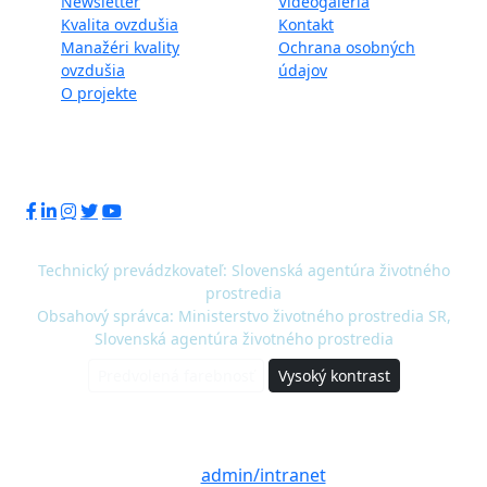
Newsletter
Videogaléria
Kvalita ovzdušia
Kontakt
Manažéri kvality
Ochrana osobných
ovzdušia
údajov
O projekte
Sledujte nás:
Technický prevádzkovateľ: Slovenská agentúra životného
prostredia
Obsahový správca: Ministerstvo životného prostredia SR,
Slovenská agentúra životného prostredia
Predvolená farebnosť
Vysoký kontrast
© 2020 - 2026 Slovenská agentúra životného
prostredia a Ministerstvo životného prostredia
SR |
admin/intranet