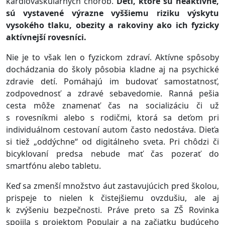
kardiovaskulárnych chorôb.
Deti, ktoré sú neaktívne,
sú vystavené výrazne vyššiemu riziku výskytu
vysokého tlaku, obezity a rakoviny ako ich fyzicky
aktívnejší rovesníci.
Nie je to však len o fyzickom zdraví. Aktívne spôsoby
dochádzania do školy pôsobia kladne aj na psychické
zdravie detí. Pomáhajú im budovať samostatnosť,
zodpovednosť a zdravé sebavedomie. Ranná pešia
cesta môže znamenať čas na socializáciu či už
s rovesníkmi alebo s rodičmi, ktorá sa deťom pri
individuálnom cestovaní autom často nedostáva. Dieťa
si tiež „oddýchne“ od digitálneho sveta. Pri chôdzi či
bicyklovaní predsa nebude mať čas pozerať do
smartfónu alebo tabletu.
Keď sa zmenší množstvo áut zastavujúcich pred školou,
prispeje to nielen k čistejšiemu ovzdušiu, ale aj
k zvýšeniu bezpečnosti. Práve preto sa ZŠ Rovinka
spojila s projektom Populair a na začiatku budúceho