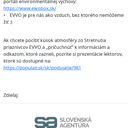
portáli environmentálnej výchovy:
https://www.ewobox.sk/
• EVVO je pre nás ako vzduch, bez ktorého nemôžeme
žiť :)
Ak chcete pocítiť kúsok atmosféry zo Stretnutia
priaznivcov EVVO a „pričuchnúť“ k informáciám a
odkazom, ktoré zazneli, pozrite si prezentácie lektorov,
ktoré sú dostupné na:
https://populair.sk/sk/podujatie/981
Zdieľaj: