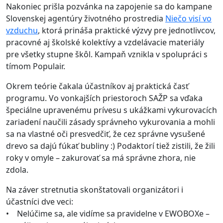
Nakoniec prišla pozvánka na zapojenie sa do kampane
Slovenskej agentúry životného prostredia
Niečo visí vo
vzduchu
, ktorá prináša praktické výzvy pre jednotlivcov,
pracovné aj školské kolektívy a vzdelávacie materiály
pre všetky stupne škôl. Kampaň vznikla v spolupráci s
tímom Populair.
Okrem teórie čakala účastníkov aj praktická časť
programu. Vo vonkajších priestoroch SAŽP sa vďaka
špeciálne upravenému prívesu s ukážkami vykurovacích
zariadení naučili zásady správneho vykurovania a mohli
sa na vlastné oči presvedčiť, že cez správne vysušené
drevo sa dajú fúkať bubliny :) Podaktorí tiež zistili, že žili
roky v omyle – zakurovať sa má správne zhora, nie
zdola.
Na záver stretnutia skonštatovali organizátori i
účastníci dve veci:
• Nelúčime sa, ale vidíme sa pravidelne v EWOBOXe –