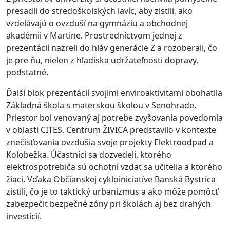
presadli do stredoškolských lavíc, aby zistili, ako
vzdelávajú o ovzduší na gymnáziu a obchodnej
akadémii v Martine. Prostredníctvom jednej z
prezentácií nazreli do hláv generácie Z a rozoberali, čo
je pre ňu, nielen z hľadiska udržateľnosti dopravy,
podstatné.
Ďalší blok prezentácií svojimi enviroaktivitami obohatila
Základná škola s materskou školou v Senohrade.
Priestor bol venovaný aj potrebe zvyšovania povedomia
v oblasti CITES. Centrum ŽIVICA predstavilo v kontexte
znečisťovania ovzdušia svoje projekty Elektroodpad a
Kolobežka. Účastníci sa dozvedeli, ktorého
elektrospotrebiča sú ochotní vzdať sa učitelia a ktorého
žiaci. Vďaka Občianskej cykloiniciatíve Banská Bystrica
zistili, čo je to taktický urbanizmus a ako môže pomôcť
zabezpečiť bezpečné zóny pri školách aj bez drahých
investícií.