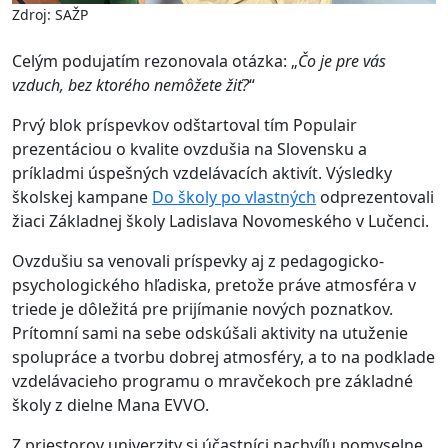
Zdroj: SAŽP
Celým podujatím rezonovala otázka: „
Čo je pre vás
vzduch, bez ktorého nemôžete žiť?
“
Prvý blok príspevkov odštartoval tím Populair
prezentáciou o kvalite ovzdušia na Slovensku a
príkladmi úspešných vzdelávacích aktivít. Výsledky
školskej kampane
Do školy po vlastných
odprezentovali
žiaci Základnej školy Ladislava Novomeského v Lučenci.
Ovzdušiu sa venovali príspevky aj z pedagogicko-
psychologického hľadiska, pretože práve atmosféra v
triede je dôležitá pre prijímanie nových poznatkov.
Prítomní sami na sebe odskúšali aktivity na utuženie
spolupráce a tvorbu dobrej atmosféry, a to na podklade
vzdelávacieho programu o mravčekoch pre základné
školy z dielne Mana EVVO.
Z priestorov univerzity si účastníci nachvíľu pomyselne