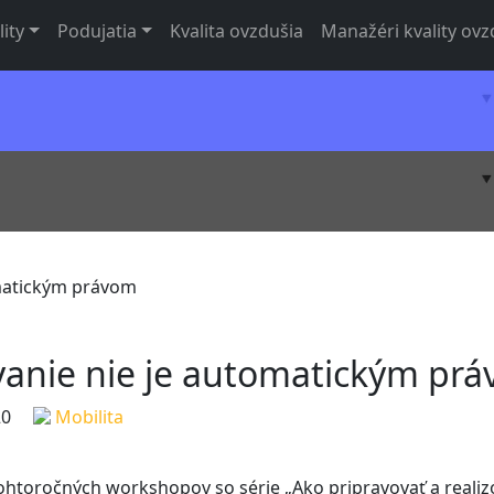
lity
Podujatia
Kvalita ovzdušia
Manažéri kvality ovz
omatickým právom
vanie nie je automatickým pr
20
Mobilita
ohtoročných workshopov so série „Ako pripravovať a realiz