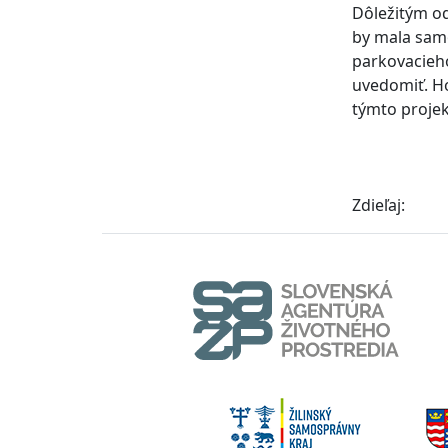
Dôležitým od
by mala sam
parkovacieho
uvedomiť. Hoc
týmto projek
Zdieľaj: