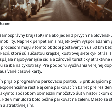
sh.com
samosprávny kraj (TSK) má ako jeden z prvých na Slovensk
 mobility. Napriek peripetiám s majetkovým vysporiadaním
 procesom majú v tomto období postavených už 50 km be
ácií, ktoré sú súčasťou krajskej kostrovej siete cyklotrás. 
spájala najobývanejšie sídla a zároveň turisticky atraktívne 
sa iba na cyklotrasy. Pre podporu využívania verejnej dop
zaužívané časové karty.
n prijalo progresívnu parkovaciu politiku. S pribúdajúcim 
xponenciálne rastie aj cena parkovacích kariet pre reziden
Takýmto spôsobom obmedzili množstvo áut v historickom ce
h, kde v minulosti bolo bežné parkovať na zeleni. Mesto sa s
 a atraktívnejším.