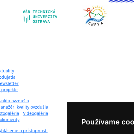
pa webu:
ktuality
odujatia
ewsletter
 projekte
valita ovzdušia
anažéri kvality ovzdušia
otogaléria
-
Videogaléria
okumenty
Používame coo
yhlásenie o prístupnosti