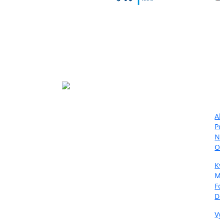
Ma
Projekt LIFE IP - Zlepšenie kvality
A
ovzdušia (LIFE18 IPE/SK/000010)
P
podporila Európska únia v rámci
N
programu LIFE.
O
K
M
F
D
V