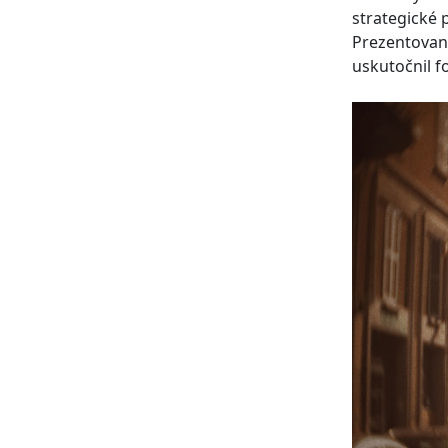
strategické 
Prezentované
uskutočnil f