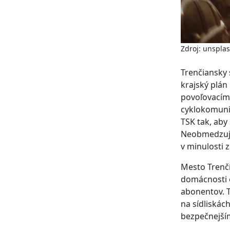
Zdroj: unspla
Trenčiansky 
krajský plán
povoľovacím
cyklokomunik
TSK tak, aby 
Neobmedzujú 
v minulosti 
Mesto Trenčí
domácnosti e
abonentov. 
na sídliskác
bezpečnejším