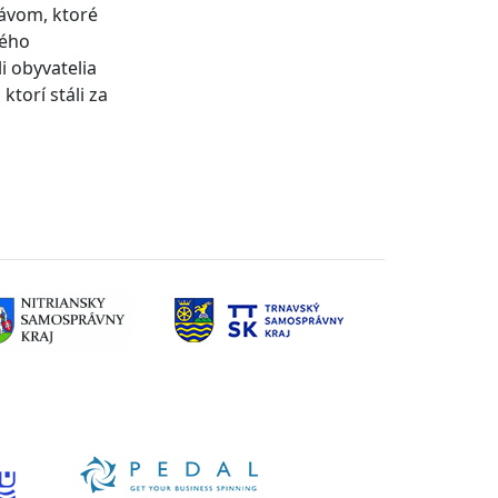
rávom, ktoré
ného
i obyvatelia
ktorí stáli za