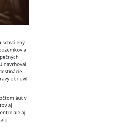
u schválený
 pozemkov a
zpečných
Tú navrhoval
destinácie.
ravy obnovili
počtom áut v
tov aj
ntre ale aj
talo