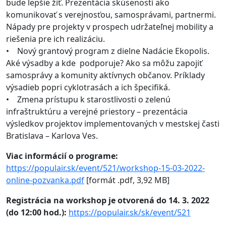
bude lepšie žiť. Prezentácia skúseností ako
komunikovať s verejnosťou, samosprávami, partnermi.
Nápady pre projekty v prospech udržateľnej mobility a
riešenia pre ich realizáciu.
• Nový grantový program z dielne Nadácie Ekopolis.
Aké výsadby a kde podporuje? Ako sa môžu zapojiť
samosprávy a komunity aktívnych občanov. Príklady
výsadieb popri cyklotrasách a ich špecifiká.
• Zmena prístupu k starostlivosti o zelenú
infraštruktúru a verejné priestory – prezentácia
výsledkov projektov implementovaných v mestskej časti
Bratislava – Karlova Ves.
Viac informácií o programe:
https://populair.sk/event/521/workshop-15-03-2022-
online-pozvanka.pdf
[formát .pdf, 3,92 MB]
Registrácia na workshop je otvorená do 14. 3. 2022
(do 12:00 hod.):
https://populair.sk/sk/event/521