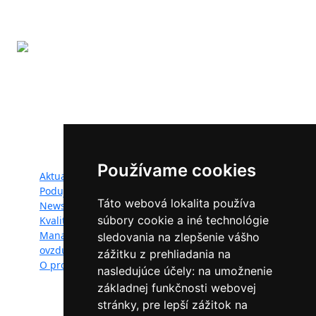
Projekt LIFE IP - Zlepšenie kvality ovzdušia (LIFE18
IPE/SK/000010) podporila Európska únia v rámci programu
LIFE.
Mapa webu:
Používame cookies
Aktuality
Dokumenty
Podujatia
Fotogaléria
Táto webová lokalita používa
Newsletter
Videogaléria
súbory cookie a iné technológie
Kvalita ovzdušia
Kontakt
Manažéri kvality
Ochrana osobných
sledovania na zlepšenie vášho
ovzdušia
údajov
zážitku z prehliadania na
O projekte
nasledujúce účely:
na umožnenie
základnej funkčnosti webovej
stránky
,
pre lepší zážitok na