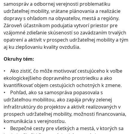
samospráv a odbornej verejnosti problematiku
udržateľnej mobility, vrátane plánovania a realizácie
dopravy s ohľadom na obyvateľov, mestá a regióny.
Zároveň účastníkom podujatia vytvorí priestor pre
vzájomné zdieľanie skúseností so zavádzaním trvalých
opatrení a aktivít v prospech udržateľnej mobility a tým
aj ku zlepšovaniu kvality ovzdušia.
Okruhy tém:
• Ako zistiť, čo môže motivovať cestujúceho k voľbe
ekologickejšieho dopravného prostriedku a ako
kvantifikovať objem cestujúcich ochotných k zmene.
• Pohľad, ako sa samospráva popasovala s
udržateľnou mobilitou, ako zapája prvky zelenej
infraštruktúry do projektov a aktivít realizovaných v
prospech udržateľnej mobility, možnosti financovania,
komunikácia s verejnosťou.
• Bezpečné cesty pre všetkých a mestá, v ktorých sa