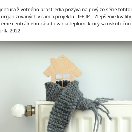
entúra životného prostredia pozýva na prvý zo série toht
rganizovaných v rámci projektu LIFE IP – Zlepšenie kvality
éme centrálneho zásobovania teplom, ktorý sa uskutoční o
ríla 2022.