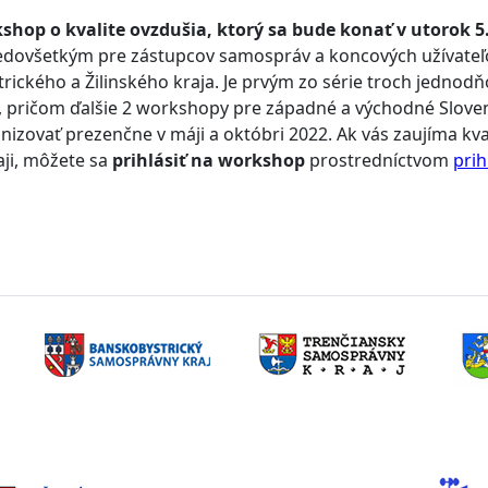
shop o kvalite ovzdušia, ktorý sa bude konať v utorok 5.
redovšetkým pre zástupcov samospráv a koncových užívateľ
rického a Žilinského kraja. Je prvým zo série troch jednod
 pričom ďalšie 2 workshopy pre západné a východné Slove
nizovať prezenčne v máji a októbri 2022. Ak vás zaujíma kva
ji, môžete sa
prihlásiť na workshop
prostredníctvom
prih