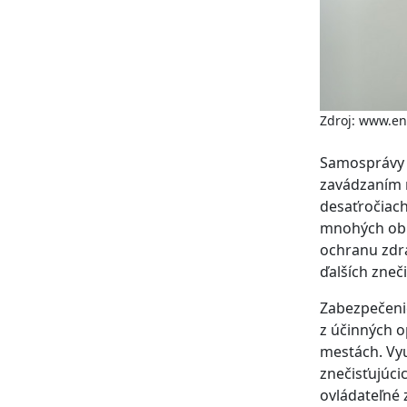
Zdroj: www.e
Samosprávy m
zavádzaním m
desaťročiach
mnohých obla
ochranu zdra
ďalších zneč
Zabezpečeni
z účinných o
mestách. Vyu
znečisťujúci
ovládateľné 