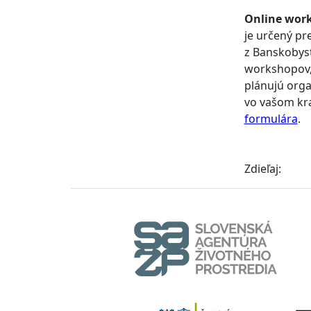
Online work
je určený p
z Banskobyst
workshopov,
plánujú orga
vo vašom kra
formulára
.
Zdieľaj: