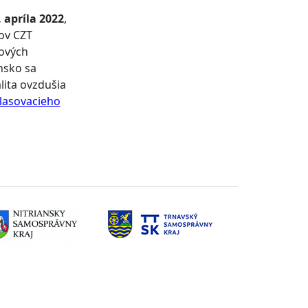
 apríla 2022
,
ov CZT
ňových
nsko sa
lita ovzdušia
lasovacieho