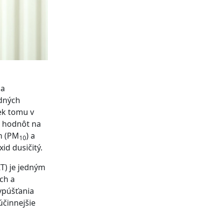
ia
edných
ek tomu v
h hodnôt na
h (PM
) a
10
id dusičitý.
T) je jedným
ch a
ypúšťania
účinnejšie