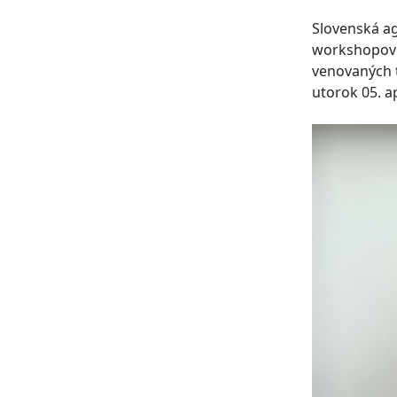
Slovenská ag
workshopov o
venovaných t
utorok 05. ap