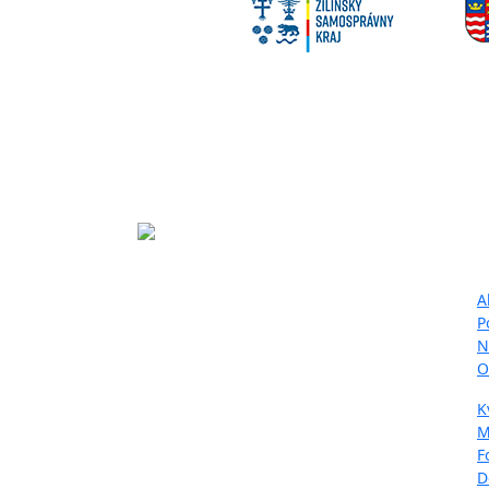
Ma
Projekt LIFE IP - Zlepšenie kvality
A
ovzdušia (LIFE18 IPE/SK/000010)
P
podporila Európska únia v rámci
N
programu LIFE.
O
K
M
F
D