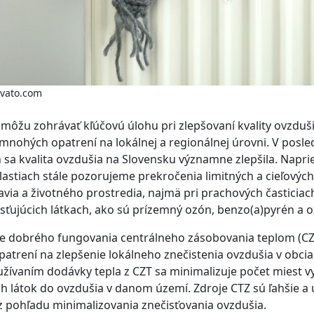
nvato.com
ôžu zohrávať kľúčovú úlohu pri zlepšovaní kvality ovzduš
nohých opatrení na lokálnej a regionálnej úrovni. V posl
 sa kvalita ovzdušia na Slovensku významne zlepšila. Napri
stiach stále pozorujeme prekročenia limitných a cieľovýc
via a životného prostredia, najmä pri prachových časticiac
isťujúcich látkach, ako sú prízemný ozón, benzo(a)pyrén a ox
e dobrého fungovania centrálneho zásobovania teplom (CZ
patrení na zlepšenie lokálneho znečistenia ovzdušia v obcia
žívaním dodávky tepla z CZT sa minimalizuje počet miest v
ch látok do ovzdušia v danom území. Zdroje CTZ sú ľahšie a 
z pohľadu minimalizovania znečisťovania ovzdušia.