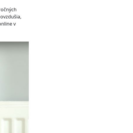
oročných
 ovzdušia,
nline v