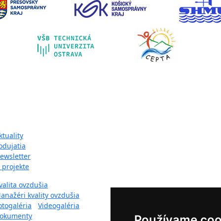
pa webu:
ktuality
odujatia
ewsletter
 projekte
valita ovzdušia
anažéri kvality ovzdušia
otogaléria
-
Videogaléria
okumenty
Používame coo