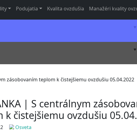
lity
Podujatia
Kvalita ovzdušia
Manažéri kvality ovz
m zásobovaním teplom k čistejšiemu ovzdušiu 05.04.2022
NKA | S centrálnym zásobov
 k čistejšiemu ovzdušiu 05.04
22
Osveta