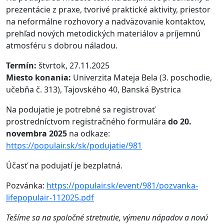
prezentácie z praxe, tvorivé praktické aktivity, priestor
na neformálne rozhovory a nadväzovanie kontaktov,
prehľad nových metodických materiálov a príjemnú
atmosféru s dobrou náladou.
Termín:
štvrtok, 27.11.2025
Miesto konania:
Univerzita Mateja Bela (3. poschodie,
učebňa č. 313), Tajovského 40, Banská Bystrica
Na podujatie je potrebné sa registrovať
prostredníctvom registračného formulára
do 20.
novembra 2025
na odkaze:
https://populair.sk/sk/podujatie/981
Účasť na podujatí je bezplatná.
Pozvánka:
https://populair.sk/event/981/pozvanka-
lifepopulair-112025.pdf
Tešíme sa na spoločné stretnutie, výmenu nápadov a novú