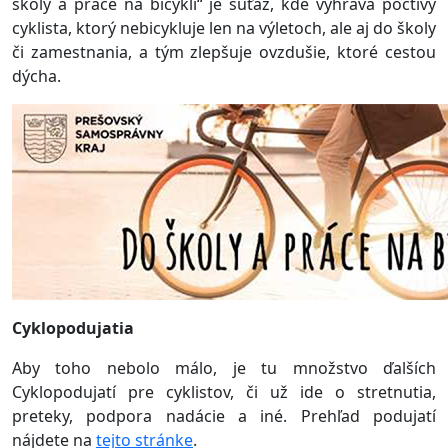
školy a práce na bicykli“ je súťaž, kde vyhráva poctivý
cyklista, ktorý nebicykluje len na výletoch, ale aj do školy
či zamestnania, a tým zlepšuje ovzdušie, ktoré cestou
dýcha.
Cyklopodujatia
Aby toho nebolo málo, je tu množstvo ďalších
Cyklopodujatí pre cyklistov, či už ide o stretnutia,
preteky, podpora nadácie a iné. Prehľad podujatí
nájdete na
tejto stránke
.