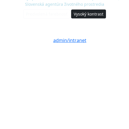
Slovenská agentúra životného prostredia
Predvolená farebnosť
Vysoký kontrast
© 2020 - 2026 Slovenská agentúra životného
prostredia a Ministerstvo životného prostredia
SR |
admin/intranet