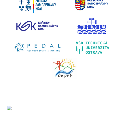
Projekt LIFE IP - Zlepšenie kvality ovzdušia (LIFE18
IPE/SK/000010) podporila Európska únia v rámci programu