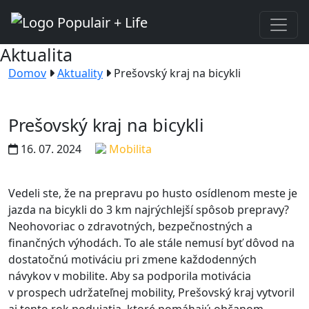
Aktualita
Domov
Aktuality
Prešovský kraj na bicykli
Prešovský kraj na bicykli
16. 07. 2024
Mobilita
Vedeli ste, že na prepravu po husto osídlenom meste je
jazda na bicykli do 3 km najrýchlejší spôsob prepravy?
Neohovoriac o zdravotných, bezpečnostných a
finančných výhodách. To ale stále nemusí byť dôvod na
dostatočnú motiváciu pri zmene každodenných
návykov v mobilite. Aby sa podporila motivácia
v prospech udržateľnej mobility, Prešovský kraj vytvoril
aj tento rok podujatia, ktoré pomáhajú občanom