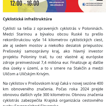
Cyklistická infraštruktúra
Cyklisti sa tešia z opravených cyklotrás v Poloninách.
Medzi Starinou a bývalou obcou Ruské tu prešlo
rekonštrukciou vyše 14 kilometrov cyklistických ciest,
ale aj sedem mostov a niekoľko desiatok priepustov.
Prešovský samosprávny kraj, ako hlavný investor
projektu Poloniny trail, tu cez vlastné aj európske
zdroje preinvestoval 7,4 milióna eur. Finalizuje aj ďalšie
dva úseky v území, a to v smere na Stakčín a medzi
Uličom a Uličským Krivým.
Na cyklistov v Prešovskom kraji čaká v novej sezóne 400
km obnoveného značenia. Počas roka 2024 prejde
obnovou ďalších vyše 300 kilometrov. Obnovu značenia
cyklotrás zabezpečila Krajská organizácia cestovného