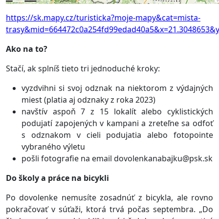
https://sk.mapy.cz/turisticka?moje-mapy&cat=mista-
trasy&mid=664472c0a254fd99edad40a5&x=21.3048653&y
Ako na to?
Stačí, ak splníš tieto tri jednoduché kroky:
vyzdvihni si svoj odznak na niektorom z výdajných
miest (platia aj odznaky z roka 2023)
navštív aspoň 7 z 15 lokalít alebo cyklistických
podujatí zapojených v kampani a zreteľne sa odfoť
s odznakom v cieli podujatia alebo fotopointe
vybraného výletu
pošli fotografie na email dovolenkanabajku@psk.sk
Do školy a práce na bicykli
Po dovolenke nemusíte zosadnúť z bicykla, ale rovno
pokračovať v súťaži, ktorá trvá počas septembra. „Do