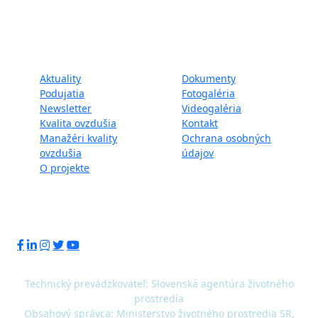
LIFE.
Mapa webu:
Aktuality
Dokumenty
Podujatia
Fotogaléria
Newsletter
Videogaléria
Kvalita ovzdušia
Kontakt
Manažéri kvality
Ochrana osobných
ovzdušia
údajov
O projekte
Sledujte nás:
Technický prevádzkovateľ: Slovenská agentúra životného
prostredia
Obsahový správca: Ministerstvo životného prostredia SR,