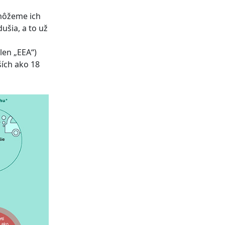
 môžeme ich
ušia, a to už
len „EEA“)
ších ako 18