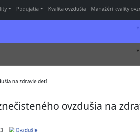
lity
Podujatia
Kvalita ovzdušia
Manažéri kvality ovz
ušia na zdravie detí
znečisteného ovzdušia na zdra
23
Ovzdušie