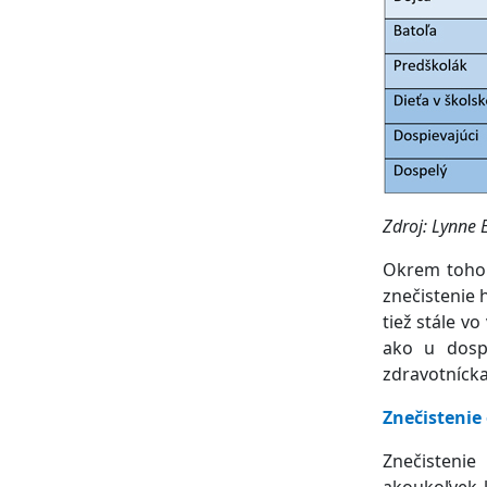
Zdroj: Lynne 
Okrem toho 
znečistenie 
tiež stále vo
ako u dospe
zdravotnícka
Znečistenie 
Znečistenie
akoukoľvek l