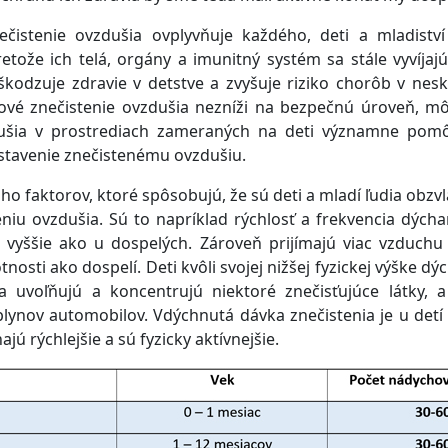
nečistenie ovzdušia ovplyvňuje každého, deti a mladiství
pretože ich telá, orgány a imunitný systém sa stále vyvíjajú
škodzuje zdravie v detstve a zvyšuje riziko chorôb v nes
ové znečistenie ovzdušia nezníži na bezpečnú úroveň, mô
dušia v prostrediach zameraných na deti významne pomôc
stavenie znečistenému ovzdušiu.
ho faktorov, ktoré spôsobujú, že sú deti a mladí ľudia obzvlá
eniu ovzdušia. Sú to napríklad rýchlosť a frekvencia dýcha
t vyššie ako u dospelých. Zároveň prijímajú viac vzduchu
nosti ako dospelí. Deti kvôli svojej nižšej fyzickej výške dýc
a uvoľňujú a koncentrujú niektoré znečisťujúce látky, 
lynov automobilov. Vdýchnutá dávka znečistenia je u detí 
jú rýchlejšie a sú fyzicky aktívnejšie.