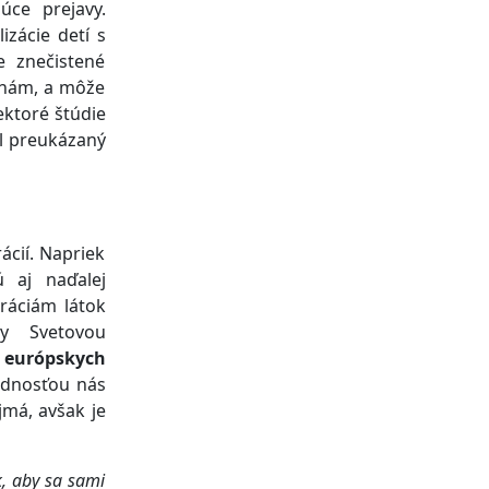
úce prejavy.
izácie detí s
e znečistené
chám, a môže
ektoré štúdie
ol preukázaný
ácií. Napriek
ú aj naďalej
ráciám látok
ty Svetovou
u európskych
dnosťou nás
jmá, avšak je
, aby sa sami