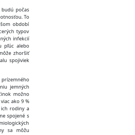
ti budú počas
otnosťou. To
oršom období
acerých typov
ných infekcií
u pľúc alebo
môže zhoršiť
alu spojiviek
o prízemného
eniu jemných
účinok možno
 viac ako 9 %
 ich rodiny a
ne spojené s
iologických
tmy sa môžu