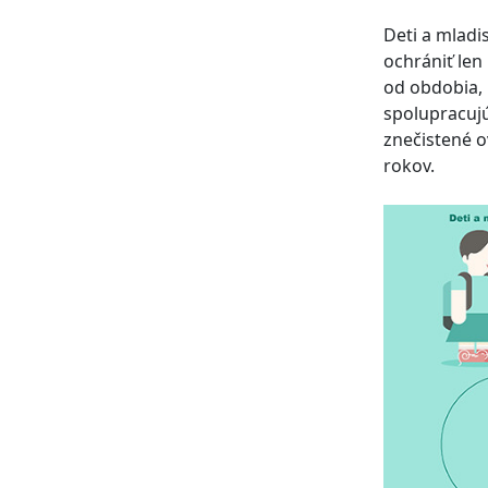
Deti a mladi
ochrániť len 
od obdobia, 
spolupracujú
znečistené o
rokov.