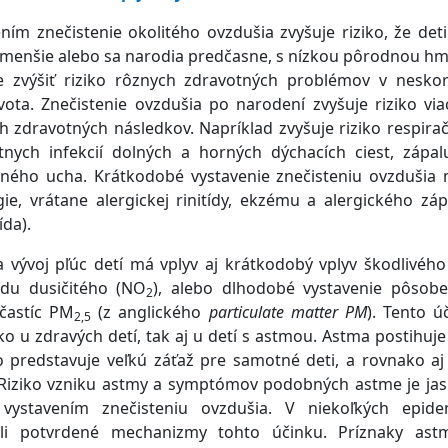
ím znečistenie okolitého ovzdušia zvyšuje riziko, že de
 menšie alebo sa narodia predčasne, s nízkou pôrodnou hm
 zvýšiť riziko rôznych zdravotných problémov v nesk
vota. Znečistenie ovzdušia po narodení zvyšuje riziko vi
h zdravotných následkov. Napríklad zvyšuje riziko respirač
tnych infekcií dolných a horných dýchacích ciest, zápal
dného ucha. Krátkodobé vystavenie znečisteniu ovzdušia 
gie, vrátane alergickej rinitídy, ekzému a alergického záp
ída).
a vývoj pľúc detí má vplyv aj krátkodobý vplyv škodlivéh
du dusičitého (NO
), alebo dlhodobé vystavenie pôsob
2
častíc PM
(z anglického
particulate matter
PM
). Tento 
2,5
o u zdravých detí, tak aj u detí s astmou. Astma postihuje
o predstavuje veľkú záťaž pre samotné deti, a rovnako aj
 Riziko vzniku astmy a symptómov podobných astme je jas
vystavením znečisteniu ovzdušia. V niekoľkých epidem
oli potvrdené mechanizmy tohto účinku. Príznaky as