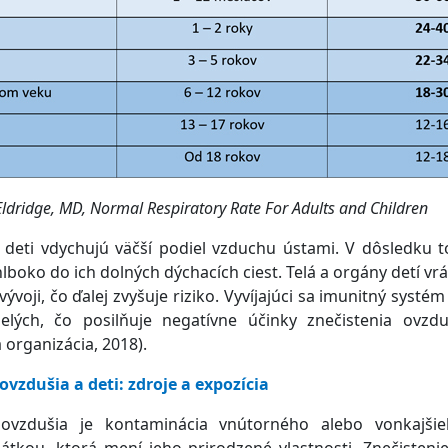
Eldridge, MD, Normal Respiratory Rate For Adults and Children
deti vdychujú väčší podiel vzduchu ústami. V dôsledku t
hlboko do ich dolných dýchacích ciest. Telá a orgány detí vrá
 vývoji, čo ďalej zvyšuje riziko. Vyvíjajúci sa imunitný systém 
lých, čo posilňuje negatívne účinky znečistenia ovzdu
 organizácia, 2018).
ovzdušia a deti: zdroje a expozícia
 ovzdušia je kontaminácia vnútorného alebo vonkajši
átkou, ktorá mení jeho prirodzené vlastnosti. Znečisten