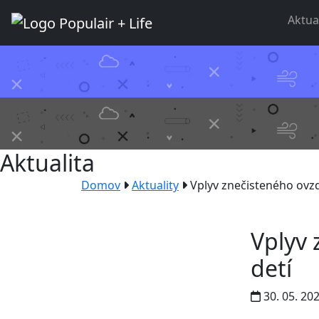
Aktua
Aktualita
Domov
Aktuality
Vplyv znečisteného ovzd
Vplyv 
detí
30. 05. 20