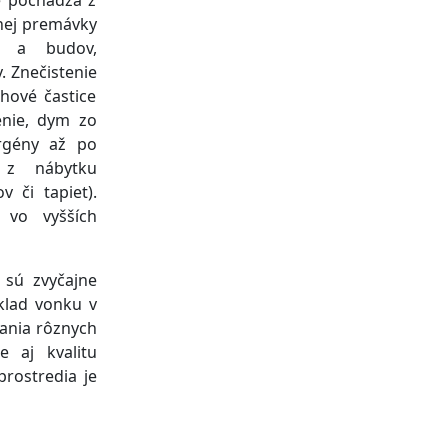
tnej premávky
v a budov,
. Znečistenie
hové častice
enie, dym zo
ergény až po
 z nábytku
v či tapiet).
 vo vyšších
 sú zvyčajne
íklad vonku v
vania rôznych
e aj kvalitu
prostredia je