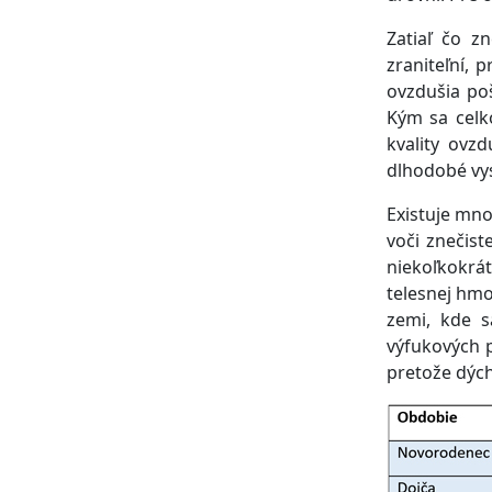
Zatiaľ čo z
zraniteľní, 
ovzdušia po
Kým sa celk
kvality ovz
dlhodobé vy
Existuje mno
voči znečist
niekoľkokrá
telesnej hmot
zemi, kde s
výfukových p
pretože dýcha