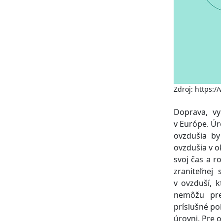
Zdroj: https:
Doprava, vy
v Európe. Úr
ovzdušia by 
ovzdušia v ok
svoj čas a r
zraniteľnej
v ovzduší, 
nemôžu pre
príslušné pol
úrovni. Pre 