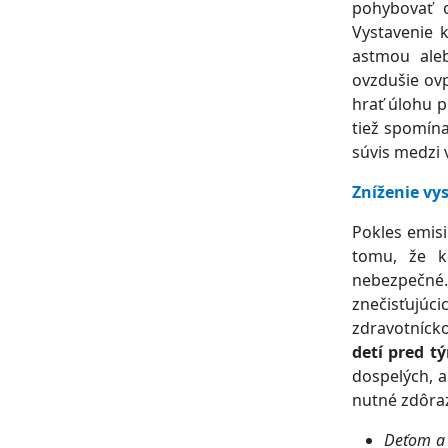
pohybovať o
Vystavenie k
astmou aleb
ovzdušie ov
hrať úlohu p
tiež spomína
súvis medzi
Zníženie vy
Pokles emisi
tomu, že ko
nebezpečné.
znečisťujú
zdravotníck
detí pred t
dospelých, a
nutné zdôraz
Deťom a 