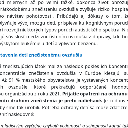
d miernych až po veľmi ťažké, dokonca život ohrozuj
rátkodobému znečisteniu ovzdušia zvyšuje riziko hospital
o návštev pohotovosti. Pribúdajú aj dôkazy o tom, ž
plyvňuje vývoj mozgu detí, prispieva ku kognitívnym poru
ri rozvoji niektorých typov porúch autistického spektra. Ni
jú súvislosť medzi znečistením ovzdušia z dopravy, kde b
 výskytom leukémie u detí a vplyvom benzénu.
stavenia detí znečistenému ovzdušiu
í znečisťujúcich látok mal za následok pokles ich koncentr
ncentrácie znečistenia ovzdušia v Európe klesajú, s
 Až 91 % mestského obyvateľstva je vystavených koncent
cich ovzdušie, ktoré prekračujú odporúčané hodno
ou organizáciou z roku 2021.
Prijatie opatrení na ochran
ýmto druhom znečistenia je preto naliehavé.
Je zodpove
by sme tak urobili. Potreba ochrany detí sa môže zdať zre
niť nasledovné:
mladistvým zvyčajne chýbajú vedomosti a schopnosti konať tak