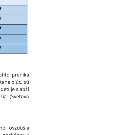
ohto preniká
tane pľúc, sú
detí je slabší
šia (Svetová
eho ovzdušia
ie pochádza z