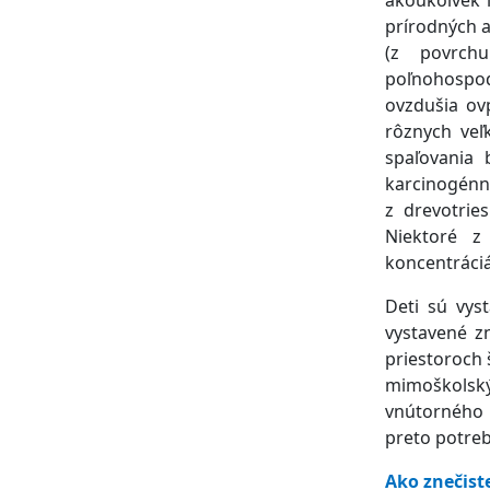
prírodných a
(z povrch
poľnohospodá
ovzdušia ov
rôznych veľ
spaľovania 
karcinogé
z drevotries
Niektoré z
koncentráciá
Deti sú vys
vystavené zn
priestoroch 
mimoškolský
vnútorného o
preto potreb
Ako znečist