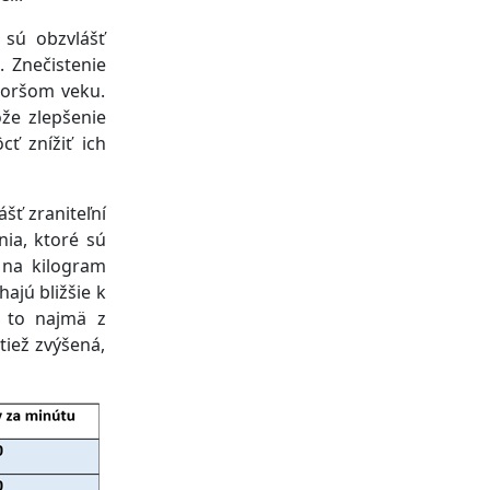
 sú obzvlášť
. Znečistenie
koršom veku.
že zlepšenie
ť znížiť ich
šť zraniteľní
nia, ktoré sú
 na kilogram
hajú bližšie k
a to najmä z
tiež zvýšená,