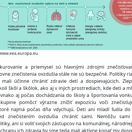
//www.eea.europa.eu
kurovanie a priemysel sú hlavnými zdrojmi znečisťova
ovne znečistenia ovzdušia stále nie sú bezpečné. Politiky ria
mali účinne chrániť zdravie detí a dospievajúcich. Zlep
olí škôl a škôlok, ako aj v iných prostrediach, kde deti a ml
ovnako aj počas dochádzania do školy a športovania vonk
 skupine pomôcť výrazne znížiť expozíciu voči znečisťu
ktoré najmä počas dňa vdychujú. Deti ani mladí ľudia do
d znečistením ovzdušia chrániť sami. Nemôžu sami 
itiky, ani si voliť svojich zástupcov na komunálnej, národne
ochranu ich zdravia by sme teda mali aktívne konať my dospe