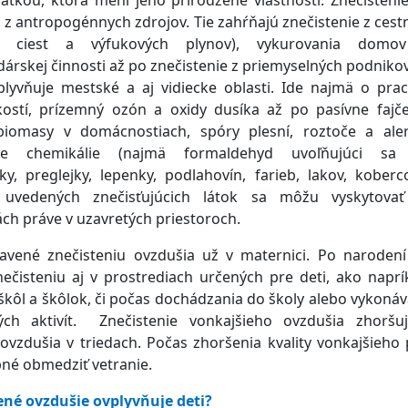
 z antropogénnych zdrojov. Tie zahŕňajú znečistenie z ces
u ciest a výfukových plynov), vykurovania domo
rskej činnosti až po znečistenie z priemyselných podnikov
plyvňuje mestské a aj vidiecke oblasti. Ide najmä o prac
kostí, prízemný ozón a oxidy dusíka až po pasívne fajč
biomasy v domácnostiach, spóry plesní, roztoče a al
nne chemikálie (najmä formaldehyd uvoľňujúci sa
ky, preglejky, lepenky, podlahovín, farieb, lakov, koberco
 uvedených znečisťujúcich látok sa môžu vyskytovať
ch práve v uzavretých priestoroch.
tavené znečisteniu ovzdušia už v maternici. Po narodení
ečisteniu aj v prostrediach určených pre deti, ako napr
škôl a škôlok, či počas dochádzania do školy alebo vykoná
ch aktivít. Znečistenie vonkajšieho ovzdušia zhoršuj
vzdušia v triedach. Počas zhoršenia kvality vonkajšieho 
né obmedziť vetranie.
ené ovzdušie ovplyvňuje deti?