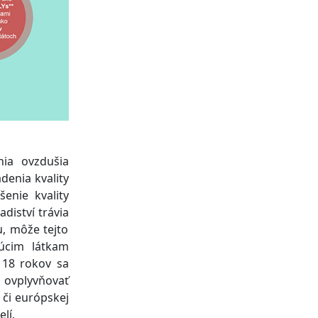
nia ovzdušia
denia kvality
šenie kvality
adiství trávia
u, môže tejto
júcim látkam
 18 rokov sa
ovplyvňovať
j či európskej
lí.