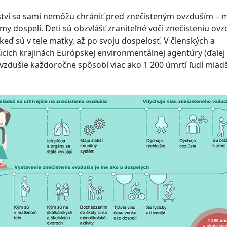
ství sa sami nemôžu chrániť pred znečisteným ovzduším –
my dospelí. Deti sú obzvlášť zraniteľné voči znečisteniu ovzd
keď sú v tele matky, až po svoju dospelosť. V členských a
cich krajinách Európskej environmentálnej agentúry (ďalej 
vzdušie každoročne spôsobí viac ako 1 200 úmrtí ľudí mlad