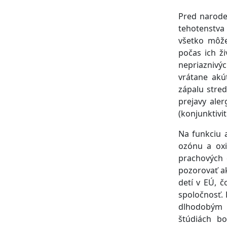
Pred naroden
tehotenstva
všetko môže
počas ich ži
nepriaznivýc
vrátane akú
zápalu stre
prejavy aler
(konjunktivit
Na funkciu 
ozónu a oxi
prachových 
pozorovať ak
detí v EÚ, č
spoločnosť.
dlhodobým 
štúdiách b