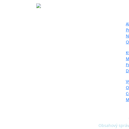
Ma
Projekt LIFE IP - Zlepšenie kvality
A
ovzdušia (LIFE18 IPE/SK/000010)
P
podporila Európska únia v rámci
N
programu LIFE.
O
K
M
F
D
V
O
C
M
Obsahový správc