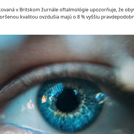
kovaná v Britskom žurnále oftalmológie upozorňuje, že obyv
horšenou kvalitou ovzdušia majú o 8 % vyššiu pravdepodob