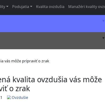
lity
Podujatia
Kvalita ovzdušia
Manažéri kvality ovz
ia vás môže pripraviť o zrak
ná kvalita ovzdušia vás môže
viť o zrak
21
Ovzdušie