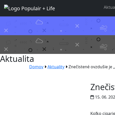
Aktua
Aktualita
Domov
Aktuality
Znečistené ovzdušie je 
Znečis
15. 06. 20
Koľko cigari