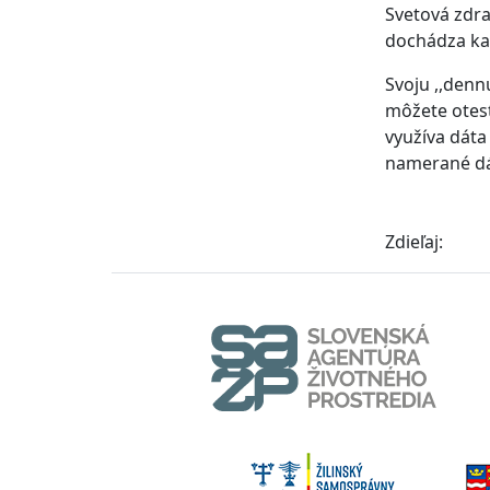
Svetová zdra
dochádza ka
Svoju ,,denn
môžete otest
využíva dáta
namerané dát
Zdieľaj: