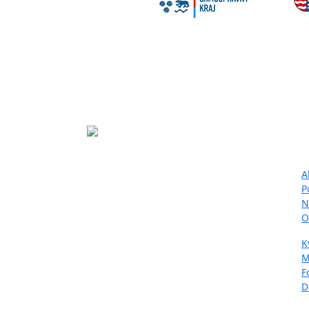
Ma
Projekt LIFE IP - Zlepšenie kvality
A
ovzdušia (LIFE18 IPE/SK/000010)
P
podporila Európska únia v rámci
N
programu LIFE.
O
K
M
F
D