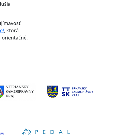
dušia
aujímavosť
e!
, ktorá
ú orientačné,