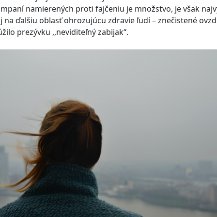
mpaní namierených proti fajčeniu je množstvo, je však najv
j na ďalšiu oblasť ohrozujúcu zdravie ľudí – znečistené ovzdu
ilo prezývku ,,neviditeľný zabijak‘‘.