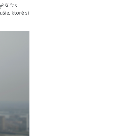
yšší čas
šie, ktoré si