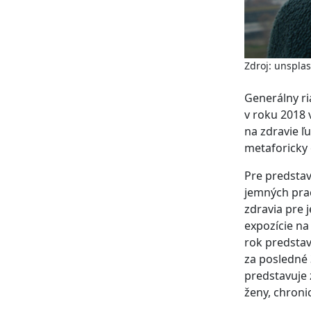
Zdroj: unspla
Generálny ri
v roku 2018 
na zdravie ľ
metaforicky 
Pre predstav
jemných pra
zdravia pre 
expozície na
rok predsta
za posledné 
predstavuje 
ženy, chroni