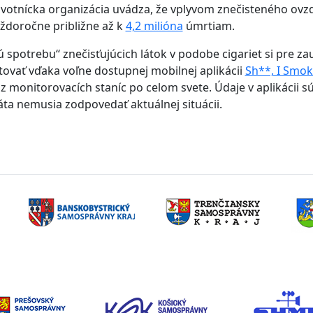
votnícka organizácia uvádza, že vplyvom znečisteného ovz
ždoročne približne až k
4,2 milióna
úmrtiam.
ú spotrebu‘‘ znečisťujúcich látok v podobe cigariet si pre z
ovať vďaka voľne dostupnej mobilnej aplikácii
Sh**, I Smok
 z monitorovacích staníc po celom svete. Údaje v aplikácii s
a nemusia zodpovedať aktuálnej situácii.