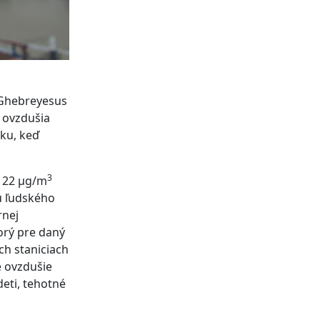
 Ghebreyesus
 ovzdušia
aku, keď
3
e 22 μg/m
u ľudského
rnej
torý pre daný
h staniciach
é ovzdušie
eti, tehotné