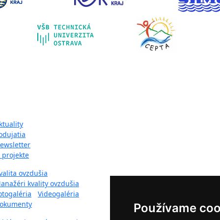
pa webu:
ktuality
odujatia
ewsletter
 projekte
valita ovzdušia
anažéri kvality ovzdušia
otogaléria
-
Videogaléria
okumenty
Používame coo