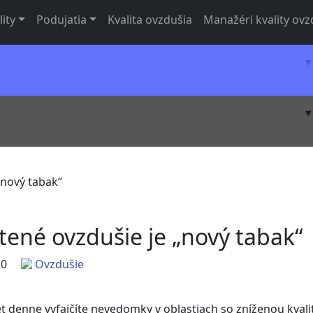
lity
Podujatia
Kvalita ovzdušia
Manažéri kvality ovz
„nový tabak“
tené ovzdušie je „nový tabak“
20
Ovzdušie
et denne vyfajčíte nevedomky v oblastiach so zníženou kvali