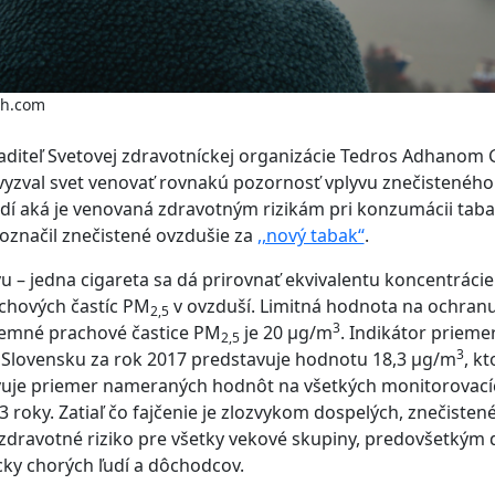
sh.com
aditeľ Svetovej zdravotníckej organizácie Tedros Adhanom
vyzval svet venovať rovnakú pozornosť vplyvu znečisteného
udí aká je venovaná zdravotným rizikám pri konzumácii tab
označil znečistené ovzdušie za
,,nový tabak‘‘
.
u – jedna cigareta sa dá prirovnať ekvivalentu koncentráci
chových častíc PM
v ovzduší. Limitná hodnota na ochran
2,5
3
jemné prachové častice PM
je 20 μg/m
. Indikátor prieme
2,5
3
 Slovensku za rok 2017 predstavuje hodnotu 18,3 μg/m
, k
vuje priemer nameraných hodnôt na všetkých monitorovacíc
3 roky. Zatiaľ čo fajčenie je zlozvykom dospelých, znečisten
zdravotné riziko pre všetky vekové skupiny, predovšetkým d
cky chorých ľudí a dôchodcov.