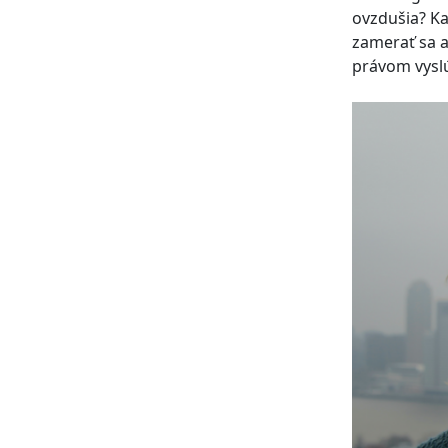
ovzdušia? Ka
zamerať sa a
právom vyslúž