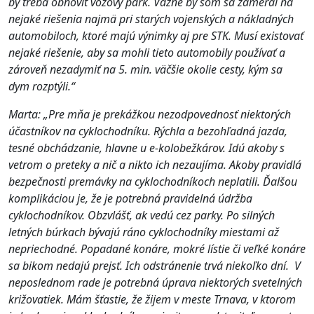
by treba o
bnoviť vozový park. Vážne by som sa zameral na
nejaké riešenia najmä pri starých vojenských a nákladných
automobiloch, ktoré majú výnimky aj pre STK. Musí existovať
nejaké riešenie, aby sa mohli tieto automobily používať a
zároveň nezadymiť na 5. min. väčšie okolie cesty, kým sa
dym rozptýli.“
Marta: „Pre mňa je prekážkou nezodpovednosť niektorých
účastníkov na cyklochodníku. Rýchla a bezohľadná jazda,
tesné obchádzanie, hlavne u e-kolobežkárov. Idú akoby s
vetrom o preteky a nič a nikto ich nezaujíma. Akoby pravidlá
bezpečnosti premávky na cyklochodníkoch neplatili. Ďalšou
komplikáciou je, že je potrebná pravidelná údržba
cyklochodníkov. Obzvlášť, ak vedú cez parky. Po silných
letných búrkach bývajú ráno cyklochodníky miestami až
nepriechodné. Popadané konáre, mokré lístie či veľké konáre
sa bikom nedajú prejsť. Ich odstránenie trvá niekoľko dní. V
neposlednom rade je potrebná úprava niektorých svetelných
križovatiek. Mám šťastie, že žijem v meste Trnava, v ktorom