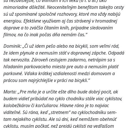
sa nezávislejšie, čo vnímam v ich veku (6 r. a 8r.) ako
mimoriadne dôležité. Neoceniteľným benefitom takejto cesty
sú už spomínané spoločné rozhovory, ktoré ma vždy nabijú
energiou. Efektívne využívam aj čas strávený v hromadnej
doprave a to zväčša čítaním kníh, prípadne sledovaním
filmov, na čo inak počas dňa nemám čas.
“
Dominik: „Či už idem pešo alebo na bicykli, som veľmi rád,
že idem plynule a nemusím stáť v dopravnej zápche. Odpadá
tak nervozita. Zároveň cestujem zadarmo, netrápim sa s
hľadaním parkovacieho miesta pre auto a nemusím platiť
parkovné. Vďaka krátkej vzdialenosti medzi domovom a
prácou som najrýchlejšie v práci na bicykli.“
Marta: „Pre mňa je a určite ešte dlho bude dobrý pocit, ak
budem vidieť pribúdať na cyklo chodníku stále viac cyklistov,
kolobežkárov či korčuliarov. Hlavne ráno je to najviac
viditeľné. Sú rána, keď „stretnem“ na cyklochodníku sem-
tam nejakého cyklistu. Ale sú dni, keď nemôžem obehnúť
cyklistu, musím počkať, než prejdú cyklisti na vedľajšom