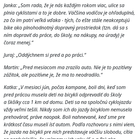
Janka: „Som rada, že je nás každým rokom viac, ulice sa
plnia cyklistami a to je dobre. Väčšina vodičov je ohľaduplná,
za čo im patrí veľká vďaka - tých, čo ešte stále neakceptujú
bike ako plnohodnotný dopravný prostriedok (tzn. dá sa s
ním dopraviť do práce, do školy, na nákupy, na úrady) je
čoraz menej.“
Juraj: „Oddýchnem si pred a po práci.“
Martin: „Pred mesiacom ma zrazilo auto. Nie je to pozitívny
zážitok, ale pozitívne je, že ma to neodradilo.“
Katka: „V mesiaci jún, počas kampane, boli dni, keď som
pred prácou musela deti na bicykli odprevadiť do školy
a škôlky cca 1 km od domu. Deti sa na spoločnú cyklojazdu
vždy veľmi tešili. Nikdy som ich do jazdy bicyklom nemusela
prehovárať, práve naopak. Boli nahnevané, keď sme pre
krátkosť času museli ísť autom. Podľa rozhovoru s nimi viem,
že jazda na bicykli pre nich predstavuje väčšiu slobodu, cítia