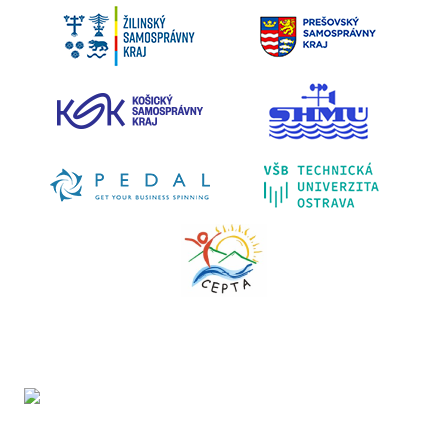
Projekt LIFE IP - Zlepšenie kvality ovzdušia (LIFE18