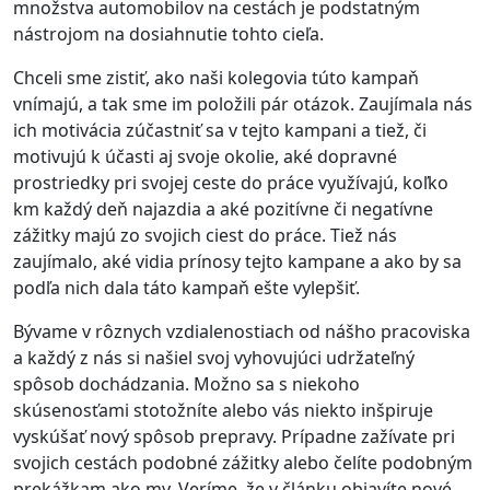
množstva automobilov na cestách je podstatným
nástrojom na dosiahnutie tohto cieľa.
Chceli sme zistiť, ako naši kolegovia túto kampaň
vnímajú, a tak sme im položili pár otázok. Zaujímala nás
ich motivácia zúčastniť sa v tejto kampani a tiež, či
motivujú k účasti aj svoje okolie, aké dopravné
prostriedky pri svojej ceste do práce využívajú, koľko
km každý deň najazdia a aké pozitívne či negatívne
zážitky majú zo svojich ciest do práce. Tiež nás
zaujímalo, aké vidia prínosy tejto kampane a ako by sa
podľa nich dala táto kampaň ešte vylepšiť.
Bývame v rôznych vzdialenostiach od nášho pracoviska
a každý z nás si našiel svoj vyhovujúci udržateľný
spôsob dochádzania. Možno sa s niekoho
skúsenosťami stotožníte alebo vás niekto inšpiruje
vyskúšať nový spôsob prepravy. Prípadne zažívate pri
svojich cestách podobné zážitky alebo čelíte podobným
prekážkam ako my. Veríme, že v článku objavíte nové