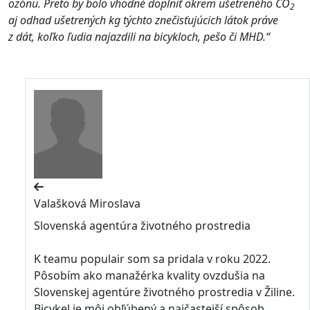
ozónu. Preto by bolo vhodné doplniť okrem ušetreného CO
2
aj odhad ušetrených kg týchto znečisťujúcich látok práve
z dát, koľko ľudia najazdili na bicykloch, pešo či MHD.“
Valašková Miroslava
Slovenská agentúra životného prostredia
K teamu populair som sa pridala v roku 2022.
Pôsobím ako manažérka kvality ovzdušia na
Slovenskej agentúre životného prostredia v Žiline.
Bicykel je môj obľúbený a najčastejší spôsob