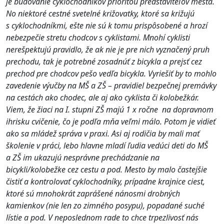
je budovanie cyklochodníkov prioritou predstaviteľov mesta.
No niektoré cestné svetelné križovatky, ktoré sa križujú
s cyklochodníkmi, ešte nie sú k tomu prispôsobené a hrozí
nebezpečie stretu chodcov s cyklistami. Mnohí cyklisti
nerešpektujú pravidlo, že ak nie je pre nich vyznačený pruh
prechodu, tak je potrebné zosadnúť z bicykla a prejsť cez
prechod pre chodcov pešo vedľa bicykla. Vyriešiť by to mohlo
zavedenie výučby na MŠ a ZŠ – pravidiel bezpečnej premávky
na cestách ako chodec, ale aj ako cyklista či kolobežkár.
Viem, že žiaci na I. stupni ZŠ majú 1 x ročne na dopravnom
ihrisku cvičenie, čo je podľa mňa veľmi málo. Potom je vidieť
ako sa mládež správa v praxi. Asi aj rodičia by mali mať
školenie v práci, lebo hlavne mladí ľudia vedúci deti do MŠ
a ZŠ im ukazujú nesprávne prechádzanie na
bicykli/kolobežke cez cestu a pod. Mesto by malo častejšie
čistiť a kontrolovať cyklochodníky, prípadne krajnice ciest,
ktoré sú mnohokrát zaprášené nánosmi drobných
kamienkov (nie len zo zimného posypu), popadané suché
lístie a pod. V neposlednom rade to chce trpezlivosť nás