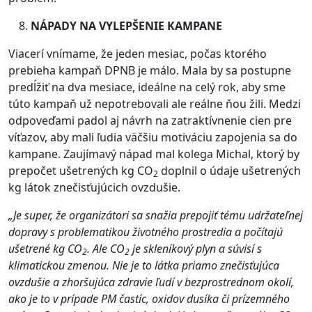
NÁPADY NA VYLEPŠENIE KAMPANE
Viacerí vnímame, že jeden mesiac, počas ktorého
prebieha kampaň DPNB je málo. Mala by sa postupne
predĺžiť na dva mesiace, ideálne na celý rok, aby sme
túto kampaň už nepotrebovali ale reálne ňou žili. Medzi
odpoveďami padol aj návrh na zatraktívnenie cien pre
víťazov, aby mali ľudia väčšiu motiváciu zapojenia sa do
kampane. Zaujímavý nápad mal kolega Michal, ktorý by
prepočet ušetrených kg CO
doplnil o údaje ušetrených
2
kg látok znečisťujúcich ovzdušie.
„Je super, že organizátori sa snažia prepojiť tému udržateľnej
dopravy s problematikou životného prostredia a počítajú
ušetrené kg CO
. Ale CO
je skleníkový plyn a súvisí s
2
2
klimatickou zmenou. Nie je to látka priamo znečisťujúca
ovzdušie a zhoršujúca zdravie ľudí v bezprostrednom okolí,
ako je to v prípade PM častíc, oxidov dusíka či prízemného