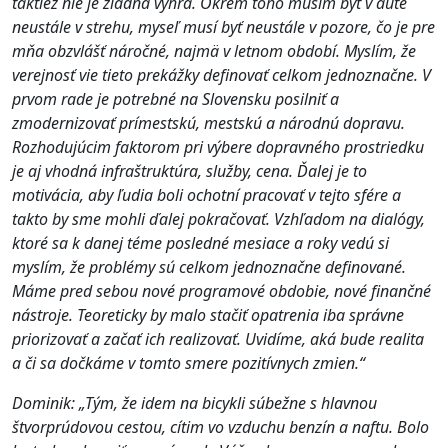
taktiež nie je žiadna výhra. Okrem toho musím byť v aute
neustále v strehu, myseľ musí byť neustále v pozore, čo je pre
mňa obzvlášť náročné, najmä v letnom období.
Myslím, že
verejnosť vie tieto prekážky definovať celkom jednoznačne. V
prvom rade je potrebné na Slovensku posilniť a
zmodernizovať prímestskú, mestskú a národnú dopravu.
Rozhodujúcim faktorom pri výbere dopravného prostriedku
je aj vhodná infraštruktúra, služby, cena. Ďalej je to
motivácia, aby ľudia boli ochotní pracovať v tejto sfére a
takto by sme mohli ďalej pokračovať. Vzhľadom na dialógy,
ktoré sa k danej téme posledné mesiace a roky vedú si
myslím, že problémy sú celkom jednoznačne definované.
Máme pred sebou nové programové obdobie, nové finančné
nástroje. Teoreticky by malo stačiť opatrenia iba správne
priorizovať a začať ich realizovať. Uvidíme, aká bude realita
a či sa dočkáme v tomto smere pozitívnych zmien.
“
Dominik: „Tým, že idem na bicykli súbežne s hlavnou
štvorprúdovou cestou, cítim vo vzduchu benzín a naftu. Bolo