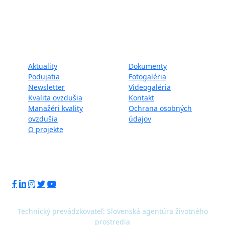
IPE/SK/000010) podporila Európska únia v rámci programu
LIFE.
Mapa webu:
Aktuality
Dokumenty
Podujatia
Fotogaléria
Newsletter
Videogaléria
Kvalita ovzdušia
Kontakt
Manažéri kvality
Ochrana osobných
ovzdušia
údajov
O projekte
Sledujte nás:
Technický prevádzkovateľ: Slovenská agentúra životného
prostredia