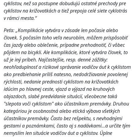
cyklistov, než sa postupne dobudujú ostatné prechody pre
cyklistov na križovatkách a tiež prepoja celé siete cyklotrás
v rámci mesta.
“
Peťa: „Komplikácie vytvára v zásade len počasie alebo
človek. S počasím toho veľa neurobím, môžem prispôsobiť
čas jazdy alebo oblečenie, prípadne prehodnotiť, či vôbec
pôjdem na bicykli. Ale komplikácie, ktoré vytvára človek, to
už je iný príbeh. Najčastejšie, resp. denné zážitky:
neohľaduplnosť a rizikové správanie vodičov áut k cyklistom
ako predbiehanie príliš natesno, nedodržiavanie povolenej
rýchlosti, nedanie prednosti cyklistom na križovatkách
idúcim po hlavnej ceste, vjazd a výjazd na kruhových
objazdoch, slabé predvídanie situácií, všeobecne taká
"slepota voči cyklistom" ako účastníkom premávky. Druhou
kategóriou je osobnostná alebo etická výbava všetkých
účastníkov premávky. Často bez rešpektu, s nevhodnými
gestami a poznámkami, často aj s nadávkami...a určite tým
nemyslím len situácie vodičov áut a cyklistov. Úplne