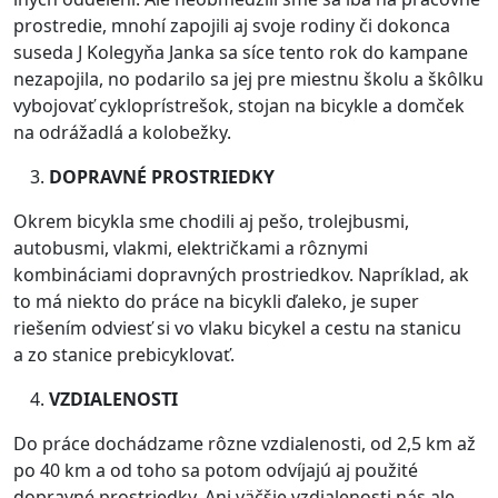
prostredie, mnohí zapojili aj svoje rodiny či dokonca
suseda J Kolegyňa Janka sa síce tento rok do kampane
nezapojila, no podarilo sa jej pre miestnu školu a škôlku
vybojovať cykloprístrešok, stojan na bicykle a domček
na odrážadlá a kolobežky.
DOPRAVNÉ PROSTRIEDKY
Okrem bicykla sme chodili aj pešo, trolejbusmi,
autobusmi, vlakmi, električkami a rôznymi
kombináciami dopravných prostriedkov. Napríklad, ak
to má niekto do práce na bicykli ďaleko, je super
riešením odviesť si vo vlaku bicykel a cestu na stanicu
a zo stanice prebicyklovať.
VZDIALENOSTI
Do práce dochádzame rôzne vzdialenosti, od 2,5 km až
po 40 km a od toho sa potom odvíjajú aj použité
dopravné prostriedky. Ani väčšie vzdialenosti nás ale