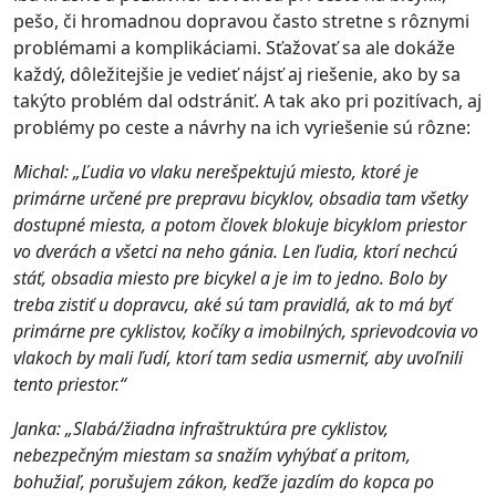
pešo, či hromadnou dopravou často stretne s rôznymi
problémami a komplikáciami. Sťažovať sa ale dokáže
každý, dôležitejšie je vedieť nájsť aj riešenie, ako by sa
takýto problém dal odstrániť. A tak ako pri pozitívach, aj
problémy po ceste a návrhy na ich vyriešenie sú rôzne:
Michal: „Ľudia vo vlaku nerešpektujú miesto, ktoré je
primárne určené pre prepravu bicyklov, obsadia tam všetky
dostupné miesta, a potom človek blokuje bicyklom priestor
vo dverách a všetci na neho gánia. Len ľudia, ktorí nechcú
stáť, obsadia miesto pre bicykel a je im to jedno. Bolo by
treba zistiť u dopravcu, aké sú tam pravidlá, ak to má byť
primárne pre cyklistov, kočíky a imobilných, sprievodcovia vo
vlakoch by mali ľudí, ktorí tam sedia usmerniť, aby uvoľnili
tento priestor.“
Janka: „Slabá/žiadna infraštruktúra pre cyklistov,
nebezpečným miestam sa snažím vyhýbať a pritom,
bohužiaľ, porušujem zákon, keďže jazdím do kopca po