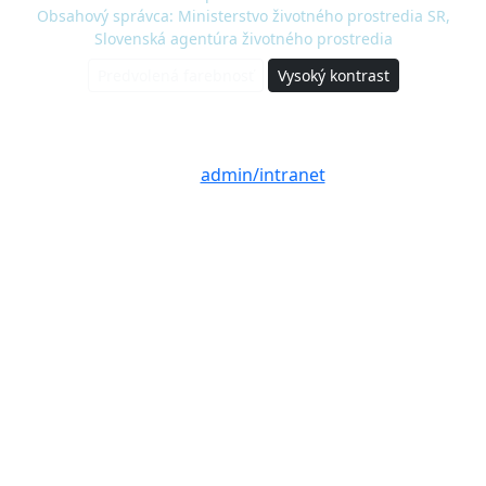
Obsahový správca: Ministerstvo životného prostredia SR,
Slovenská agentúra životného prostredia
Predvolená farebnosť
Vysoký kontrast
© 2020 - 2026 Slovenská agentúra životného
prostredia a Ministerstvo životného prostredia
SR |
admin/intranet