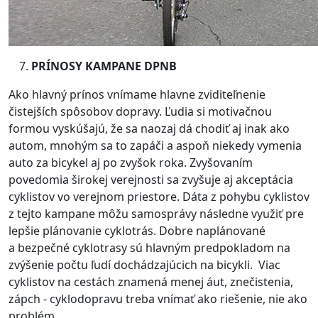
PRÍNOSY KAMPANE DPNB
Ako hlavný prínos vnímame hlavne zviditeľnenie
čistejších spôsobov dopravy. Ľudia si motivačnou
formou vyskúšajú, že sa naozaj dá chodiť aj inak ako
autom, mnohým sa to zapáči a aspoň niekedy vymenia
auto za bicykel aj po zvyšok roka. Zvyšovaním
povedomia širokej verejnosti sa zvyšuje aj akceptácia
cyklistov vo verejnom priestore. Dáta z pohybu cyklistov
z tejto kampane môžu samosprávy následne využiť pre
lepšie plánovanie cyklotrás. Dobre naplánované
a bezpečné cyklotrasy sú hlavným predpokladom na
zvýšenie počtu ľudí dochádzajúcich na bicykli. Viac
cyklistov na cestách znamená menej áut, znečistenia,
zápch - cyklodopravu treba vnímať ako riešenie, nie ako
problém.