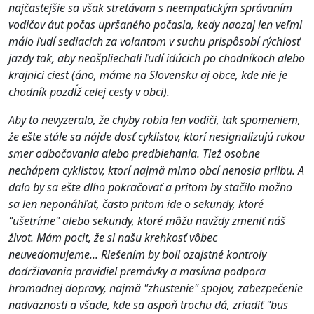
najčastejšie sa však stretávam s neempatickým správaním
vodičov áut počas upršaného počasia, kedy naozaj len veľmi
málo ľudí sediacich za volantom v suchu prispôsobí rýchlosť
jazdy tak, aby neošpliechali ľudí idúcich po chodníkoch alebo
krajnici ciest (áno, máme na Slovensku aj obce, kde nie je
chodník pozdĺž celej cesty v obci).
Aby to nevyzeralo, že chyby robia len vodiči, tak spomeniem,
že ešte stále sa nájde dosť cyklistov, ktorí nesignalizujú rukou
smer odbočovania alebo predbiehania. Tiež osobne
nechápem cyklistov, ktorí najmä mimo obcí nenosia prilbu. A
dalo by sa ešte dlho pokračovať a pritom by stačilo možno
sa len neponáhľať, často pritom ide o sekundy, ktoré
"ušetríme" alebo sekundy, ktoré môžu navždy zmeniť náš
život. Mám pocit, že si našu krehkosť vôbec
neuvedomujeme... Riešením by boli ozajstné kontroly
dodržiavania pravidiel premávky a masívna podpora
hromadnej dopravy, najmä "zhustenie" spojov, zabezpečenie
nadväznosti a všade, kde sa aspoň trochu dá, zriadiť "bus