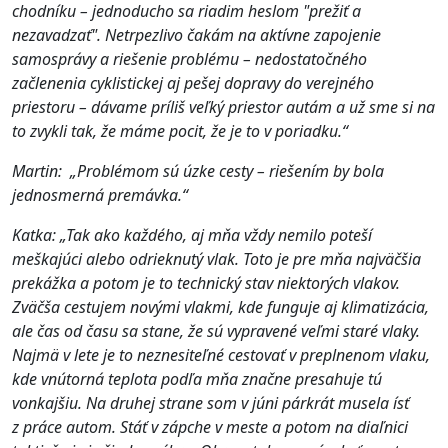
chodníku – jednoducho sa riadim heslom "prežiť a
nezavadzať". Netrpezlivo čakám na
aktívne zapojenie
samosprávy a riešenie problému – nedostatočného
začlenenia cyklistickej aj pešej dopravy do verejného
priestoru – dávame príliš veľký priestor autám a už sme si na
to zvykli tak, že máme pocit, že je to v poriadku.“
Martin: „Problémom sú úzke cesty – riešením by bola
jednosmerná premávka.“
Katka: „Tak ako každého, aj mňa vždy nemilo poteší
meškajúci alebo odrieknutý vlak. Toto je pre mňa najväčšia
prekážka a potom je to technický stav niektorých vlakov.
Zväčša cestujem novými vlakmi, kde funguje aj klimatizácia,
ale čas od času sa stane, že sú vypravené veľmi staré vlaky.
Najmä v lete je to neznesiteľné cestovať v preplnenom vlaku,
kde vnútorná teplota podľa mňa značne presahuje tú
vonkajšiu. Na druhej strane som v júni párkrát musela ísť
z práce autom. Stáť v zápche v meste a potom na diaľnici