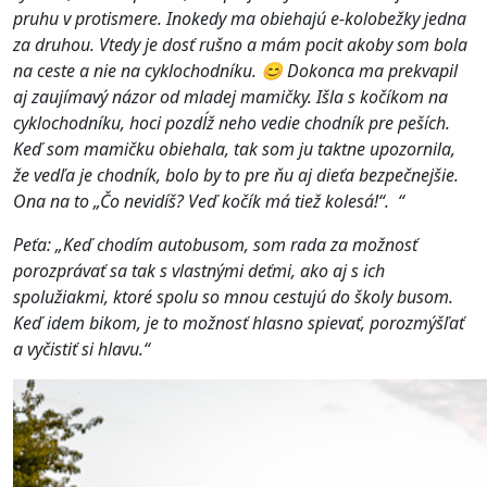
pruhu v protismere. Inokedy ma obiehajú e-kolobežky jedna
za druhou. Vtedy je dosť rušno a mám pocit akoby som bola
na ceste a nie na cyklochodníku.
😊
Dokonca ma prekvapil
aj zaujímavý názor od mladej mamičky. Išla s kočíkom na
cyklochodníku, hoci pozdĺž neho vedie chodník pre peších.
Keď som mamičku obiehala, tak som ju taktne upozornila,
že vedľa je chodník, bolo by to pre ňu aj dieťa bezpečnejšie.
Ona na to „Čo nevidíš? Veď kočík má tiež kolesá!“. “
Peťa: „Keď chodím autobusom, som rada za možnosť
porozprávať sa tak s vlastnými deťmi, ako aj s ich
spolužiakmi, ktoré spolu so mnou cestujú do školy busom.
Keď idem bikom, je to možnosť hlasno spievať, porozmýšľať
a vyčistiť si hlavu.“