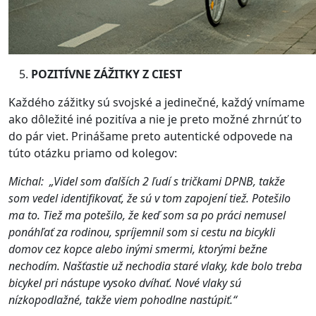
POZITÍVNE ZÁŽITKY Z CIEST
Každého zážitky sú svojské a jedinečné, každý vnímame
ako dôležité iné pozitíva a nie je preto možné zhrnúť to
do pár viet. Prinášame preto autentické odpovede na
túto otázku priamo od kolegov:
Michal:
„Videl som ďalších 2 ľudí s tričkami DPNB, takže
som vedel identifikovať, že sú v tom zapojení tiež. Potešilo
ma to. Tiež ma potešilo, že keď som sa po práci nemusel
ponáhľať za rodinou, spríjemnil som si cestu na bicykli
domov cez kopce alebo inými smermi, ktorými bežne
nechodím. Našťastie už nechodia staré vlaky, kde bolo treba
bicykel pri nástupe vysoko dvíhať. Nové vlaky sú
nízkopodlažné, takže viem pohodlne nastúpiť.“