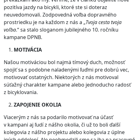
pozitíva jazdy na bicykli, ktoré ste si doteraz
neuvedomovali. Zodpovedná voľba dopravného
prostriedku je na každom z nás a „
Tvoja cesta tvoja
voľba
.“ sa stalo sloganom jubilejného 10. ročníku
kampane DPNB.
MOTIVÁCIA
Našou motiváciou bol najmä tímový duch, možnosť
spojiť sa s podobne naladenými ľuďmi pre
dobrú vec,
motivovať ostatných. Niektorých z nás motivoval
súťažný charakter kampane alebo jednoducho radosť
z bicyklovania.
ZAPOJENIE OKOLIA
Viacerým z nás sa podarilo motivovať na účasť
v kampani aj ľudí z nášho okolia, či už to boli ďalší
kolegovia z nášho projektu alebo kolegovia z úplne
iných oddelení. Ale neobmedzili sme sa iba na pracovné