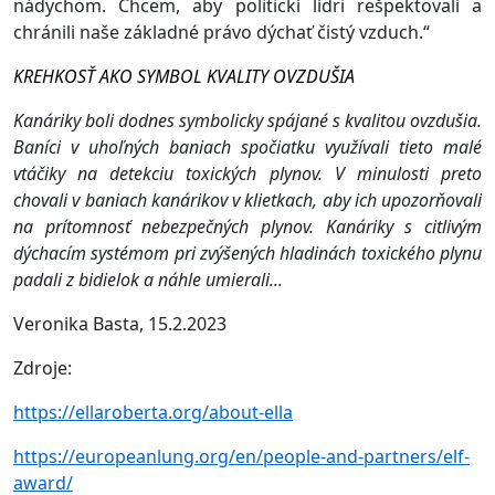
nádychom. Chcem, aby politickí lídri rešpektovali a
chránili naše základné právo dýchať čistý vzduch.“
KREHKOSŤ AKO SYMBOL KVALITY OVZDUŠIA
Kanáriky boli dodnes symbolicky spájané s kvalitou ovzdušia.
Baníci v uhoľných baniach spočiatku využívali tieto malé
vtáčiky na detekciu toxických plynov. V minulosti preto
chovali v baniach kanárikov v klietkach, aby ich upozorňovali
na prítomnosť nebezpečných plynov. Kanáriky s citlivým
dýchacím systémom pri zvýšených hladinách toxického plynu
padali z bidielok a náhle umierali...
Veronika Basta, 15.2.2023
Zdroje:
https://ellaroberta.org/about-ella
https://europeanlung.org/en/people-and-partners/elf-
award/