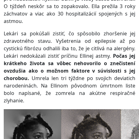
O týždeň neskôr sa to zopakovalo. Ella prežila 3 roky
záchvatov a viac ako 30 hospitalizácií spojených s jej
astmou.
Lekári sa pokúšali zistiť, čo spôsobilo zhoršenie jej
zdravotného stavu. Vyšetrenia od epilepsie až po
cystickú fibrózu odhalili iba to, že je citlivá na alergény.
Lekári nedokázali zistiť príčinu Ellinej astmy.
Počas jej
krátkeho života sa vôbec nehovorilo o znečistení
ovzdušia ako o možnom faktore v súvislosti s jej
chorobou.
Umrela len tri týždne po svojich deviatich
narodeninách. Na Ellinom pôvodnom úmrtnom liste
bolo napísané, že zomrela na akútne respiračné
zlyhanie.