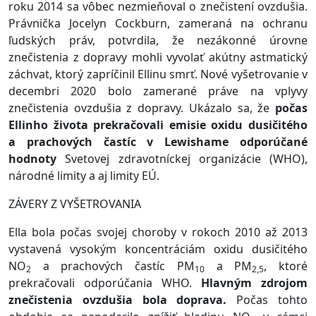
roku 2014 sa vôbec nezmieňoval o znečistení ovzdušia.
Právnička Jocelyn Cockburn, zameraná na ochranu
ľudských práv, potvrdila, že nezákonné úrovne
znečistenia z dopravy mohli vyvolať akútny astmatický
záchvat, ktorý zapríčinil Ellinu smrť. Nové vyšetrovanie v
decembri 2020 bolo zamerané práve na vplyvy
znečistenia ovzdušia z dopravy. Ukázalo sa, že
počas
Ellinho života prekračovali emisie oxidu dusičitého
a prachových častíc v Lewishame
odporúčané
hodnoty
Svetovej zdravotníckej organizácie (WHO),
národné limity a aj limity EÚ.
ZÁVERY Z VYŠETROVANIA
Ella bola počas svojej choroby v rokoch 2010 až 2013
vystavená vysokým koncentráciám oxidu dusičitého
NO
a prachových častíc PM
a PM
, ktoré
2
10
2,5
prekračovali odporúčania WHO.
Hlavným zdrojom
znečistenia ovzdušia bola doprava.
Počas tohto