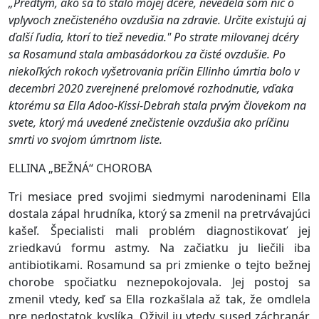
„Predtým, ako sa to stalo mojej dcére, nevedela som nič o
vplyvoch znečisteného ovzdušia na zdravie. Určite existujú aj
ďalší ľudia, ktorí to tiež nevedia." Po strate milovanej dcéry
sa Rosamund stala ambasádorkou za čisté ovzdušie. Po
niekoľkých rokoch vyšetrovania príčin Ellinho úmrtia bolo v
decembri 2020 zverejnené prelomové rozhodnutie, vďaka
ktorému sa Ella Adoo-Kissi-Debrah stala prvým človekom na
svete, ktorý má uvedené znečistenie ovzdušia ako príčinu
smrti vo svojom úmrtnom liste.
ELLINA „BEŽNÁ“ CHOROBA
Tri mesiace pred svojimi siedmymi narodeninami Ella
dostala zápal hrudníka, ktorý sa zmenil na pretrvávajúci
kašeľ. Špecialisti mali problém diagnostikovať jej
zriedkavú formu astmy. Na začiatku ju liečili iba
antibiotikami. Rosamund sa pri zmienke o tejto bežnej
chorobe spočiatku neznepokojovala. Jej postoj sa
zmenil vtedy, keď sa Ella rozkašlala až tak, že omdlela
pre nedostatok kyslíka. Oživil ju vtedy sused záchranár.