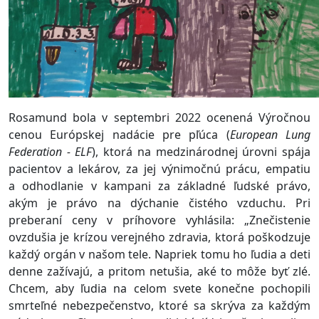
Rosamund bola v septembri 2022 ocenená Výročnou
cenou Európskej nadácie pre pľúca (
European Lung
Federation - ELF
), ktorá na medzinárodnej úrovni spája
pacientov a lekárov, za jej výnimočnú prácu, empatiu
a odhodlanie v kampani za základné ľudské právo,
akým je právo na dýchanie čistého vzduchu. Pri
preberaní ceny v príhovore vyhlásila: „Znečistenie
ovzdušia je krízou verejného zdravia, ktorá poškodzuje
každý orgán v našom tele. Napriek tomu ho ľudia a deti
denne zažívajú, a pritom netušia, aké to môže byť zlé.
Chcem, aby ľudia na celom svete konečne pochopili
smrteľné nebezpečenstvo, ktoré sa skrýva za každým