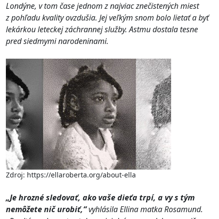
Londýne, v tom čase jednom z najviac znečistených miest
z pohľadu kvality ovzdušia. Jej veľkým snom bolo lietať a byť
lekárkou leteckej záchrannej služby. Astmu dostala tesne
pred siedmymi narodeninami.
Zdroj: https://ellaroberta.org/about-ella
„Je hrozné sledovať, ako vaše dieťa trpí, a vy s tým
nemôžete nič urobiť,“
vyhlásila Ellina matka Rosamund.