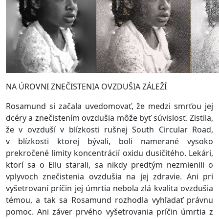
NA ÚROVNI ZNEČISTENIA OVZDUŠIA ZÁLEŽÍ
Rosamund si začala uvedomovať, že medzi smrťou jej
dcéry a znečistením ovzdušia môže byť súvislosť. Zistila,
že v ovzduší v blízkosti rušnej South Circular Road,
v blízkosti ktorej bývali, boli namerané vysoko
prekročené limity koncentrácií oxidu dusičitého. Lekári,
ktorí sa o Ellu starali, sa nikdy predtým nezmienili o
vplyvoch znečistenia ovzdušia na jej zdravie. Ani pri
vyšetrovaní príčin jej úmrtia nebola zlá kvalita ovzdušia
témou, a tak sa Rosamund rozhodla vyhľadať právnu
pomoc. Ani záver prvého vyšetrovania príčin úmrtia z