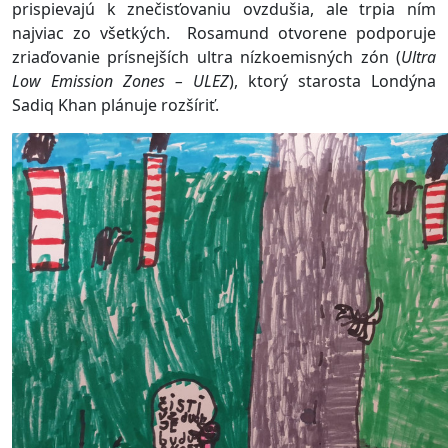
prispievajú k znečisťovaniu ovzdušia, ale trpia ním
najviac zo všetkých. Rosamund otvorene podporuje
zriaďovanie prísnejších ultra nízkoemisných zón (
Ultra
Low Emission Zones – ULEZ
), ktorý starosta Londýna
Sadiq Khan plánuje rozšíriť.