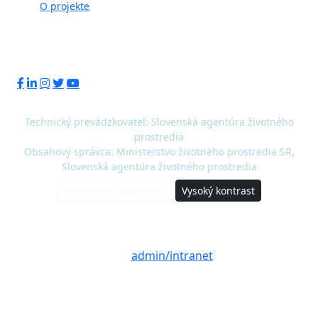
O projekte
Sledujte nás:
Technický prevádzkovateľ: Slovenská agentúra životného
prostredia
Obsahový správca: Ministerstvo životného prostredia SR,
Slovenská agentúra životného prostredia
Predvolená farebnosť
Vysoký kontrast
© 2020 - 2026 Slovenská agentúra životného
prostredia a Ministerstvo životného prostredia
SR |
admin/intranet