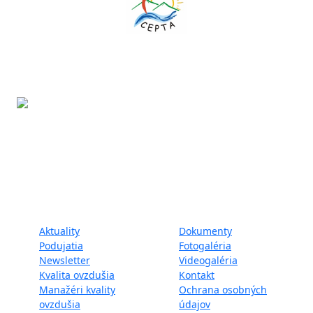
Projekt LIFE IP - Zlepšenie kvality ovzdušia (LIFE18
IPE/SK/000010) podporila Európska únia v rámci programu
LIFE.
Mapa webu:
Aktuality
Dokumenty
Podujatia
Fotogaléria
Newsletter
Videogaléria
Kvalita ovzdušia
Kontakt
Manažéri kvality
Ochrana osobných
ovzdušia
údajov