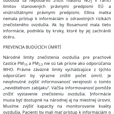
obdobia sa nepodarilo znížiť hladinu NO
v rámci
2
limitov stanovených právnymi predpismi EÚ a
vnútroštátnymi právnymi predpismi. Ellina matka
nemala prístup k informáciám o zdravotných rizikách
znečisteného ovzdušia. Ak by Rosamund mala tieto
informácie, podnikla by kroky, ktoré by jej zachránili
dcéru.
PREVENCIA BUDÚCICH ÚMRTÍ
Národné limity znečistenia ovzdušia pre prachové
častice PM
a PM
nie sú tak prísne ako odporúčania
10
2,5
WHO. Právne záväzné limity vychádzajúce z týchto
odporúčaní by výrazne znížili počet úmrtí. Je
nevyhnutné zvýšiť informovanosť verejnosti o tomto
„neviditeľnom zabijaku“. Väčšia informovanosť pomôže
znížiť vystavenie znečisteniu ovzdušia. Informácie
musia byť dostupné na národnej aj na miestnej úrovni.
Musíme zvýšiť kapacity na monitorovanie kvality
ovzdušia. Pacienti by mali mať prístup k informáciám o