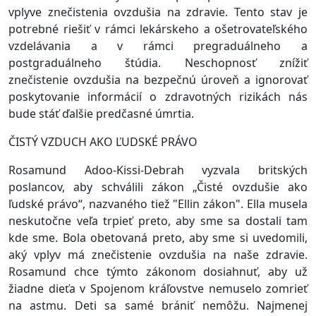
vplyve znečistenia ovzdušia na zdravie. Tento stav je
potrebné riešiť v rámci lekárskeho a ošetrovateľského
vzdelávania a v rámci pregraduálneho a
postgraduálneho štúdia. Neschopnosť znížiť
znečistenie ovzdušia na bezpečnú úroveň a ignorovať
poskytovanie informácií o zdravotných rizikách nás
bude stáť ďalšie predčasné úmrtia.
ČISTÝ VZDUCH AKO ĽUDSKÉ PRÁVO
Rosamund Adoo-Kissi-Debrah vyzvala britských
poslancov, aby schválili zákon „Čisté ovzdušie ako
ľudské právo“, nazvaného tiež "Ellin zákon". Ella musela
neskutočne veľa trpieť preto, aby sme sa dostali tam
kde sme. Bola obetovaná preto, aby sme si uvedomili,
aký vplyv má znečistenie ovzdušia na naše zdravie.
Rosamund chce týmto zákonom dosiahnuť, aby už
žiadne dieťa v Spojenom kráľovstve nemuselo zomrieť
na astmu. Deti sa samé brániť nemôžu. Najmenej