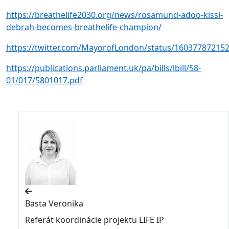
https://breathelife2030.org/news/rosamund-adoo-kissi-
debrah-becomes-breathelife-champion/
https://twitter.com/MayorofLondon/status/16037787215
https://publications.parliament.uk/pa/bills/lbill/58-
01/017/5801017.pdf
Basta Veronika
Referát koordinácie projektu LIFE IP