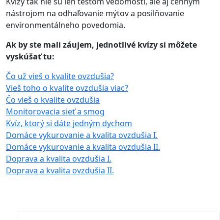
Kvízy tak nie sú len testom vedomostí, ale aj cenným
nástrojom na odhaľovanie mýtov a posilňovanie
environmentálneho povedomia.
Ak by ste mali záujem, jednotlivé kvízy si môžete
vyskúšať tu:
Čo už vieš o kvalite ovzdušia?
Vieš toho o kvalite ovzdušia viac?
Čo vieš o kvalite ovzdušia
Monitorovacia sieť a smog
Kvíz, ktorý si dáte jedným dychom
Domáce vykurovanie a kvalita ovzdušia I.
Domáce vykurovanie a kvalita ovzdušia II.
Doprava a kvalita ovzdušia I.
Doprava a kvalita ovzdušia II.