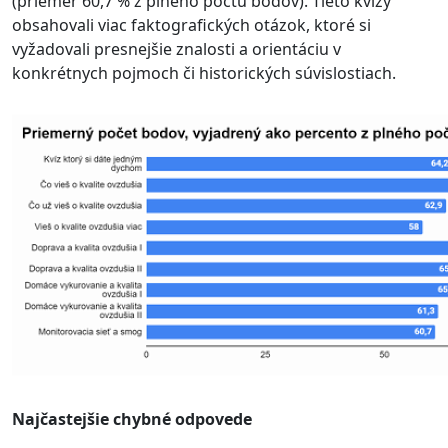
(priemer 60,7 % z plného počtu bodov). Tieto kvízy
obsahovali viac faktografických otázok, ktoré si
vyžadovali presnejšie znalosti a orientáciu v
konkrétnych pojmoch či historických súvislostiach.
Najčastejšie chybné odpovede