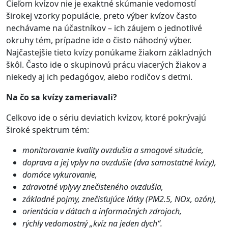
Cieľom kvízov nie je exaktné skúmanie vedomostí
širokej vzorky populácie, preto výber kvízov často
nechávame na účastníkov – ich záujem o jednotlivé
okruhy tém, prípadne ide o čisto náhodný výber.
Najčastejšie tieto kvízy ponúkame žiakom základných
škôl. Často ide o skupinovú prácu viacerých žiakov a
niekedy aj ich pedagógov, alebo rodičov s deťmi.
Na čo sa kvízy zameriavali?
Celkovo ide o sériu deviatich kvízov, ktoré pokrývajú
široké spektrum tém:
monitorovanie kvality ovzdušia a smogové situácie,
doprava a jej vplyv na ovzdušie (dva samostatné kvízy),
domáce vykurovanie,
zdravotné vplyvy znečisteného ovzdušia,
základné pojmy, znečisťujúce látky (PM2.5, NOx, ozón),
orientácia v dátach a informačných zdrojoch,
rýchly vedomostný „kvíz na jeden dych“.