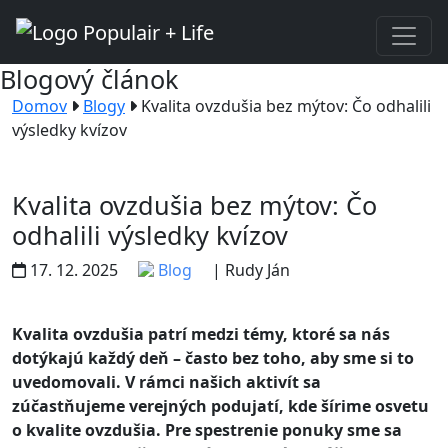
Blogový článok
Domov
Blogy
Kvalita ovzdušia bez mýtov: Čo odhalili
výsledky kvízov
Kvalita ovzdušia bez mýtov: Čo
odhalili výsledky kvízov
17. 12. 2025
Blog
| Rudy Ján
Kvalita ovzdušia patrí medzi témy, ktoré sa nás
dotýkajú každý deň – často bez toho, aby sme si to
uvedomovali. V rámci našich aktivít sa
zúčastňujeme verejných podujatí, kde šírime osvetu
o kvalite ovzdušia. Pre spestrenie ponuky sme sa