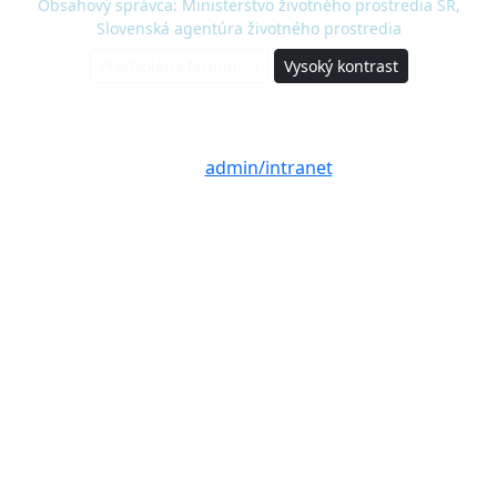
Obsahový správca: Ministerstvo životného prostredia SR,
Slovenská agentúra životného prostredia
Predvolená farebnosť
Vysoký kontrast
© 2020 - 2026 Slovenská agentúra životného
prostredia a Ministerstvo životného prostredia
SR |
admin/intranet