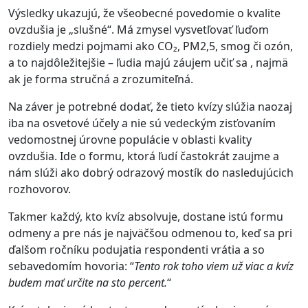
Výsledky ukazujú, že všeobecné povedomie o kvalite
ovzdušia je „slušné“. Má zmysel vysvetľovať ľuďom
rozdiely medzi pojmami ako CO₂, PM2,5, smog či ozón,
a to najdôležitejšie – ľudia majú záujem učiť sa , najmä
ak je forma stručná a zrozumiteľná.
Na záver je potrebné dodať, že tieto kvízy slúžia naozaj
iba na osvetové účely a nie sú vedeckým zisťovaním
vedomostnej úrovne populácie v oblasti kvality
ovzdušia. Ide o formu, ktorá ľudí častokrát zaujme a
nám slúži ako dobrý odrazový mostík do nasledujúcich
rozhovorov.
Takmer každý, kto kvíz absolvuje, dostane istú formu
odmeny a pre nás je najväčšou odmenou to, keď sa pri
ďalšom ročníku podujatia respondenti vrátia a so
sebavedomím hovoria: “
Tento rok toho viem už viac a kvíz
budem mať určite na sto percent.
“