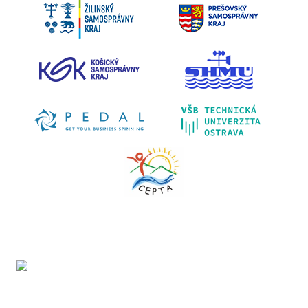
Projekt LIFE IP - Zlepšenie kvality ovzdušia (LIFE18