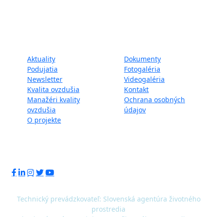
IPE/SK/000010) podporila Európska únia v rámci programu
LIFE.
Mapa webu:
Aktuality
Dokumenty
Podujatia
Fotogaléria
Newsletter
Videogaléria
Kvalita ovzdušia
Kontakt
Manažéri kvality
Ochrana osobných
ovzdušia
údajov
O projekte
Sledujte nás:
Technický prevádzkovateľ: Slovenská agentúra životného
prostredia