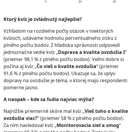
Ktorý kvíz je zvládnutý najlepšie?
Vzhľadom na rozdielne počty otázok v niektorých
kvízoch, udávame hodnotu percentuálneho zisku z
plného počtu bodov. Z hľadiska správnosti odpovedí
jednoznačne vedie kvíz „
Doprava a kvalita ovzdušia I
“
(priemer 98,1 % z plného počtu bodov). Veľmi dobre si
počína aj kvíz „
Čo vieš o kvalite ovzdušia
“ (priemer
91,6 % z plného počtu bodov). Ukazuje sa, že vplyv
dopravy na ovzdušie je téma, v ktorej majú respondenti
pomerne jasno.
A naopak – kde sa ľudia najviac mýlia?
Najnižšie priemerné skóre mal kvíz „
Vieš toho o kvalite
ovzdušia viac?
” (priemer 58 % z plného počtu bodov).
Za ním nasledoval kvíz „
Monitorovacia sieť a smog
“