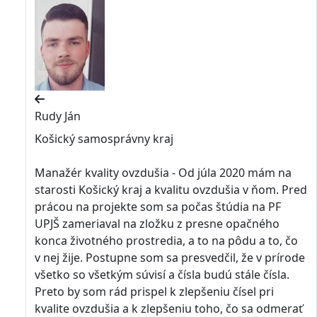
Rudy Ján
Košický samosprávny kraj
Manažér kvality ovzdušia - Od júla 2020 mám na
starosti Košický kraj a kvalitu ovzdušia v ňom. Pred
prácou na projekte som sa počas štúdia na PF
UPJŠ zameriaval na zložku z presne opačného
konca životného prostredia, a to na pôdu a to, čo
v nej žije. Postupne som sa presvedčil, že v prírode
všetko so všetkým súvisí a čísla budú stále čísla.
Preto by som rád prispel k zlepšeniu čísel pri
kvalite ovzdušia a k zlepšeniu toho, čo sa odmerať