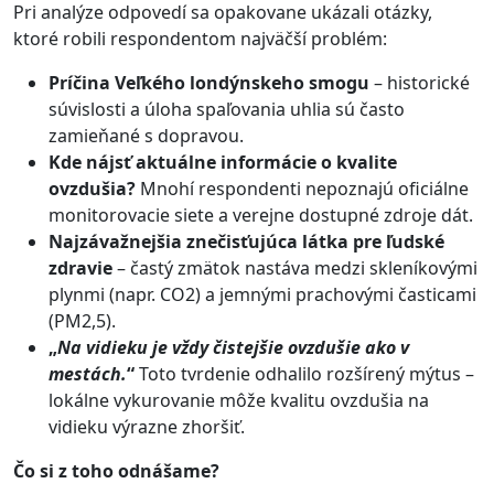
Pri analýze odpovedí sa opakovane ukázali otázky,
ktoré robili respondentom najväčší problém:
Príčina Veľkého londýnskeho smogu
– historické
súvislosti a úloha spaľovania uhlia sú často
zamieňané s dopravou.
Kde nájsť aktuálne informácie o kvalite
ovzdušia?
Mnohí respondenti nepoznajú oficiálne
monitorovacie siete a verejne dostupné zdroje dát.
Najzávažnejšia znečisťujúca látka pre ľudské
zdravie
– častý zmätok nastáva medzi skleníkovými
plynmi (napr. CO2) a jemnými prachovými časticami
(PM2,5).
„
Na vidieku je vždy čistejšie ovzdušie ako v
mestách.
“
Toto tvrdenie odhalilo rozšírený mýtus –
lokálne vykurovanie môže kvalitu ovzdušia na
vidieku výrazne zhoršiť.
Čo si z toho odnášame?