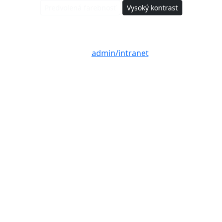
Predvolená farebnosť
Vysoký kontrast
© 2020 - 2026 Slovenská agentúra životného
prostredia a Ministerstvo životného prostredia
SR |
admin/intranet