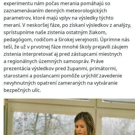
experimentu nám počas merania pomáhajú so
zaznamenávaním denných meteorologických
parametrov, ktoré majú vplyv na výsledky týchto
meraní. V neskoršej fáze, po získaní výsledkov z analýzy,
sprístupníme naše zistenia ostatným žiakom,
pedagógom, rodičom a širokej verejnosti. Úprimne nás
teší, že už v prvotnej fáze mnohé školy prejavili záujem
zistenia interpretovať aj pred zástupcami miestnych
a regionálnych územných samospráv. Práve
prezentácia výsledkov pred županmi, primátormi,
starostami a poslancami pomôže urýchliť zavedenie
nevyhnutných opatrení zameraných na vytváranie
bezpečných ulíc.