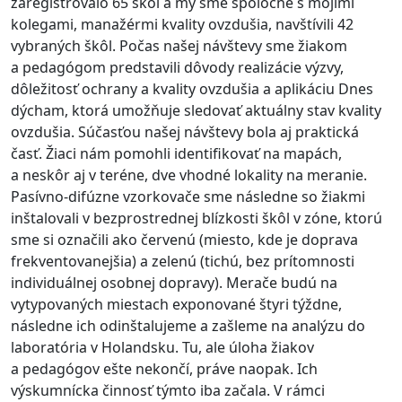
zaregistrovalo 65 škôl a my sme spoločne s mojimi
kolegami, manažérmi kvality ovzdušia, navštívili 42
vybraných škôl. Počas našej návštevy sme žiakom
a pedagógom predstavili dôvody realizácie výzvy,
dôležitosť ochrany a kvality ovzdušia a aplikáciu Dnes
dýcham, ktorá umožňuje sledovať aktuálny stav kvality
ovzdušia. Súčasťou našej návštevy bola aj praktická
časť. Žiaci nám pomohli identifikovať na mapách,
a neskôr aj v teréne, dve vhodné lokality na meranie.
Pasívno-difúzne vzorkovače sme následne so žiakmi
inštalovali v bezprostrednej blízkosti škôl v zóne, ktorú
sme si označili ako červenú (miesto, kde je doprava
frekventovanejšia) a zelenú (tichú, bez prítomnosti
individuálnej osobnej dopravy). Merače budú na
vytypovaných miestach exponované štyri týždne,
následne ich odinštalujeme a zašleme na analýzu do
laboratória v Holandsku. Tu, ale úloha žiakov
a pedagógov ešte nekončí, práve naopak. Ich
výskumnícka činnosť týmto iba začala. V rámci