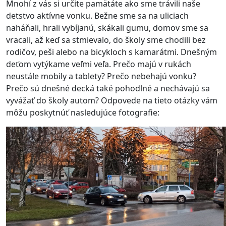
Mnohí z vás si určite pamätáte ako sme trávili naše
detstvo aktívne vonku. Bežne sme sa na uliciach
naháňali, hrali vybíjanú, skákali gumu, domov sme sa
vracali, až keď sa stmievalo, do školy sme chodili bez
rodičov, peši alebo na bicykloch s kamarátmi. Dnešným
deťom vytýkame veľmi veľa. Prečo majú v rukách
neustále mobily a tablety? Prečo nebehajú vonku?
Prečo sú dnešné decká také pohodlné a nechávajú sa
vyvážať do školy autom? Odpovede na tieto otázky vám
môžu poskytnúť nasledujúce fotografie: