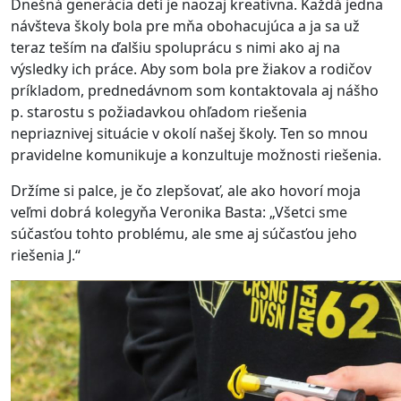
Dnešná generácia detí je naozaj kreatívna. Každá jedna
návšteva školy bola pre mňa obohacujúca a ja sa už
teraz teším na ďalšiu spoluprácu s nimi ako aj na
výsledky ich práce. Aby som bola pre žiakov a rodičov
príkladom, prednedávnom som kontaktovala aj nášho
p. starostu s požiadavkou ohľadom riešenia
nepriaznivej situácie v okolí našej školy. Ten so mnou
pravidelne komunikuje a konzultuje možnosti riešenia.
Držíme si palce, je čo zlepšovať, ale ako hovorí moja
veľmi dobrá kolegyňa Veronika Basta: „Všetci sme
súčasťou tohto problému, ale sme aj súčasťou jeho
riešenia J.“