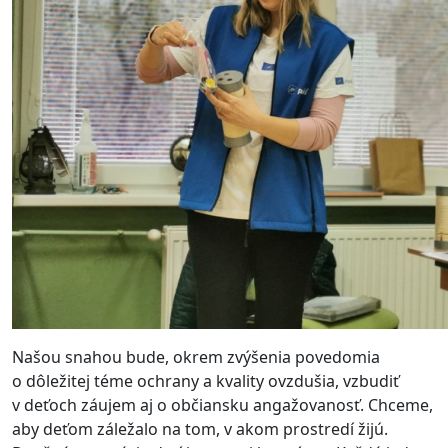
Našou snahou bude, okrem zvýšenia povedomia
o dôležitej téme ochrany a kvality ovzdušia, vzbudiť
v deťoch záujem aj o občiansku angažovanosť. Chceme,
aby deťom záležalo na tom, v akom prostredí žijú.