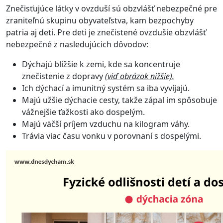
Znečisťujúce látky v ovzduší sú obzvlášť nebezpečné pre
zraniteľnú skupinu obyvateľstva, kam bezpochyby
patria aj deti. Pre deti je znečistené ovzdušie obzvlášť
nebezpečné z nasledujúcich dôvodov:
Dýchajú bližšie k zemi, kde sa koncentruje
znečistenie z dopravy
(viď obrázok nižšie).
Ich dýchací a imunitný systém sa iba vyvíjajú.
Majú užšie dýchacie cesty, takže zápal im spôsobuje
vážnejšie ťažkosti ako dospelým.
Majú väčší príjem vzduchu na kilogram váhy.
Trávia viac času vonku v porovnaní s dospelými.