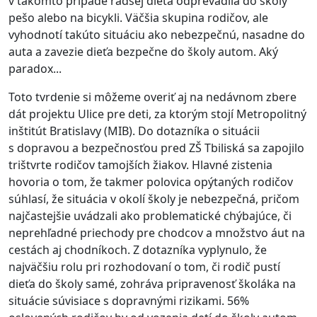
v takomto prípade radšej dieťa odprevadila do školy
pešo alebo na bicykli. Väčšia skupina rodičov, ale
vyhodnotí takúto situáciu ako nebezpečnú, nasadne do
auta a zavezie dieťa bezpečne do školy autom. Aký
paradox...
Toto tvrdenie si môžeme overiť aj na nedávnom zbere
dát projektu Ulice pre deti, za ktorým stojí Metropolitný
inštitút Bratislavy (MIB). Do dotazníka o situácii
s dopravou a bezpečnosťou pred ZŠ Tbiliská sa zapojilo
trištvrte rodičov tamojších žiakov. Hlavné zistenia
hovoria o tom, že takmer polovica opýtaných rodičov
súhlasí, že situácia v okolí školy je nebezpečná, pričom
najčastejšie uvádzali ako problematické chýbajúce, či
neprehľadné priechody pre chodcov a množstvo áut na
cestách aj chodníkoch. Z dotazníka vyplynulo, že
najväčšiu rolu pri rozhodovaní o tom, či rodič pustí
dieťa do školy samé, zohráva pripravenosť školáka na
situácie súvisiace s dopravnými rizikami. 56%