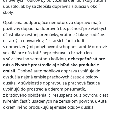
oslovených rodičov by od vozenia detí do školy autom
upustilo, ak by sa zlepšila dopravná situácia v okolí
školy.
Opatrenia podporujúce nemotorovú dopravu majú
pozitívny dopad na dopravnú bezpečnosť pre všetkých
účastníkov cestnej premávky, vrátane žiakov, rodičov,
ostatných obyvateľov, či starších ľudí a ľudí
s obmedzenými pohybovými schopnosťami. Motorové
vozidlá pre nás totiž nepredstavujú hrozbu len
v súvislosti so samotnou kolíziou,
nebezpečné sú pre
nás a životné prostredie aj z hľadiska produkcie
emisií.
Osobná automobilová doprava uvoľňuje do
ovzdušia najmä emisie prachových častíc a oxidov
dusíka. V súvislosti s dopravou sa prachové častice
uvoľňujú do prostredia oderom pneumatík,
z brzdového obloženia, či resuspenziou z povrchu ciest
(vírením častíc usadených na zemskom povrchu). Autá
okrem iného produkujú aj emisie oxidov dusíka.