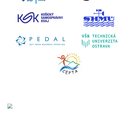
Projekt LIFE IP - Zlepšenie kvality ovzdušia (LIFE18
IPE/SK/000010) podporila Európska únia v rámci programu
LIFE.