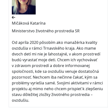
Mičáková Katarína
Ministerstvo životného prostredia SR
Od apríla 2020 pôsobím ako manažérka kvality
ovzdušia v rámci Trnavského kraja. Ako mame
dvoch detí mi nie je ľahostajné, v akom prostredí
budú vyrastať moje deti. Chcem ich vychovávať
v zdravom prostredí a dobre informovanej
spoločnosti, kde sa ovzdušiu venuje dostatočná
pozornosť. Nechcem iba nečinne čakať, kým sa
problémy vyriešia samé. Svojimi aktivitami v rámci
projektu aj mimo neho chcem prispieť k zlepšeniu
stavu dôležitej zložky životného prostredia –
ovzdušiu.