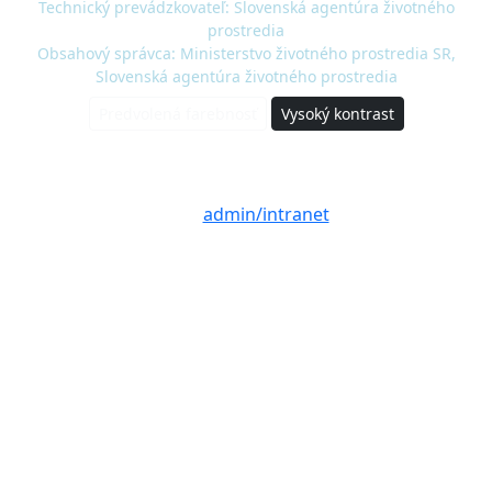
Technický prevádzkovateľ: Slovenská agentúra životného
prostredia
Obsahový správca: Ministerstvo životného prostredia SR,
Slovenská agentúra životného prostredia
Predvolená farebnosť
Vysoký kontrast
© 2020 - 2026 Slovenská agentúra životného
prostredia a Ministerstvo životného prostredia
SR |
admin/intranet