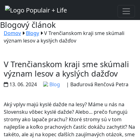
Blogový článok
Domov
Blogy
V Trenčianskom kraji sme skúmali
význam lesov a kyslých dažďov
V Trenčianskom kraji sme skúmali
význam lesov a kyslých dažďov
13. 06. 2024
Blog
| Baďurová Renčová Petra
Aký vplyv majú kyslé dažde na lesy? Máme u nás na
Slovensku vôbec kyslé dažde? Alebo... prečo fungujú
stromy ako lapače prachu? Ktoré stromy sú v tom
najlepšie a koľko prachových častíc dokážu zachytiť? Na
takéto, ale aj na kopec ďalších zaujímavých otázok, sme