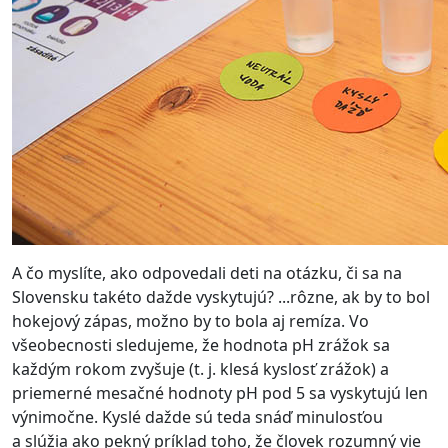
A čo myslíte, ako odpovedali deti na otázku, či sa na
Slovensku takéto dažde vyskytujú? ...rôzne, ak by to bol
hokejový zápas, možno by to bola aj remíza. Vo
všeobecnosti sledujeme, že hodnota pH zrážok sa
každým rokom zvyšuje (t. j. klesá kyslosť zrážok) a
priemerné mesačné hodnoty pH pod 5 sa vyskytujú len
výnimočne. Kyslé dažde sú teda snáď minulosťou
a slúžia ako pekný príklad toho, že človek rozumný vie