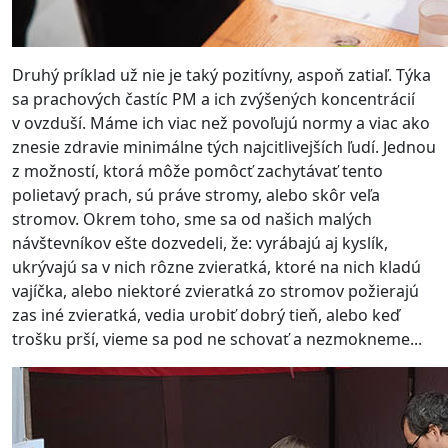
Druhý príklad už nie je taký pozitívny, aspoň zatiaľ. Týka
sa prachových častíc PM a ich zvýšených koncentrácií
v ovzduší. Máme ich viac než povoľujú normy a viac ako
znesie zdravie minimálne tých najcitlivejších ľudí. Jednou
z možností, ktorá môže pomôcť zachytávať tento
polietavý prach, sú práve stromy, alebo skôr veľa
stromov. Okrem toho, sme sa od našich malých
návštevníkov ešte dozvedeli, že: vyrábajú aj kyslík,
ukrývajú sa v nich rôzne zvieratká, ktoré na nich kladú
vajíčka, alebo niektoré zvieratká zo stromov požierajú
zas iné zvieratká, vedia urobiť dobrý tieň, alebo keď
trošku prší, vieme sa pod ne schovať a nezmokneme...