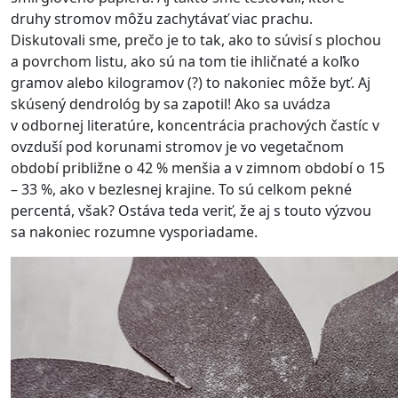
druhy stromov môžu zachytávať viac prachu.
Diskutovali sme, prečo je to tak, ako to súvisí s plochou
a povrchom listu, ako sú na tom tie ihličnaté a koľko
gramov alebo kilogramov (?) to nakoniec môže byť. Aj
skúsený dendrológ by sa zapotil! Ako sa uvádza
v odbornej literatúre, koncentrácia prachových častíc v
ovzduší pod korunami stromov je vo vegetačnom
období približne o 42 % menšia a v zimnom období o 15
– 33 %, ako v bezlesnej krajine. To sú celkom pekné
percentá, však? Ostáva teda veriť, že aj s touto výzvou
sa nakoniec rozumne vysporiadame.