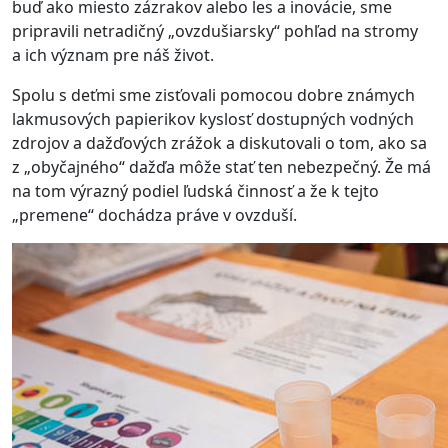
buď ako miesto zázrakov alebo les a inovácie, sme
pripravili netradičný „ovzdušiarsky“ pohľad na stromy
a ich význam pre náš život.
Spolu s deťmi sme zisťovali pomocou dobre známych
lakmusových papierikov kyslosť dostupných vodných
zdrojov a dažďových zrážok a diskutovali o tom, ako sa
z „obyčajného“ dažďa môže stať ten nebezpečný. Že má
na tom výrazný podiel ľudská činnosť a že k tejto
„premene“ dochádza práve v ovzduší.