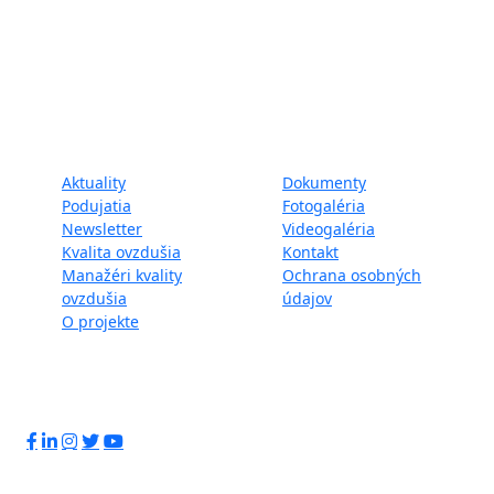
Projekt LIFE IP - Zlepšenie kvality ovzdušia (LIFE18
IPE/SK/000010) podporila Európska únia v rámci programu
LIFE.
Mapa webu:
Aktuality
Dokumenty
Podujatia
Fotogaléria
Newsletter
Videogaléria
Kvalita ovzdušia
Kontakt
Manažéri kvality
Ochrana osobných
ovzdušia
údajov
O projekte
Sledujte nás: