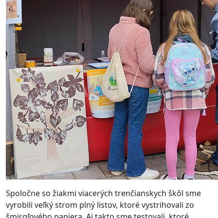
Spoločne so žiakmi viacerých trenčianskych škôl sme
vyrobili veľký strom plný listov, ktoré vystrihovali zo
šmirgľového papiera. Aj takto sme testovali, ktoré