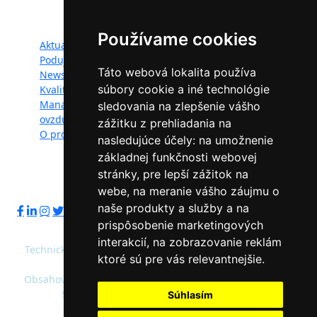
Mapa webu:
Používame cookies
Aktuality
Dokumenty
Podujatia
Fotogaléria
Táto webová lokalita používa
Newsletter
Videogaléria
súbory cookie a iné technológie
Kvalita ovzdušia
Kontakt
Manažéri kvality
Ochrana osobných
sledovania na zlepšenie vášho
ovzdušia
údajov
zážitku z prehliadania na
O projekte
nasledujúce účely:
na umožnenie
základnej funkčnosti webovej
stránky
,
pre lepší zážitok na
Sledujte nás:
webe
,
na meranie vášho záujmu o
naše produkty a služby a na
prispôsobenie marketingových
interakcií
,
na zobrazovanie reklám
Technický prevádzkovateľ: Slovenská agentúra životného
ktoré sú pre vás relevantnejšie
.
prostredia
Obsahový správca: Ministerstvo životného prostredia SR,
Slovenská agentúra životného prostredia
Súhlasím