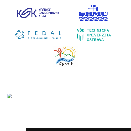
Projekt LIFE IP - Zlepšenie kvality ovzdušia (LIFE18
IPE/SK/000010) podporila Európska únia v rámci programu
LIFE.