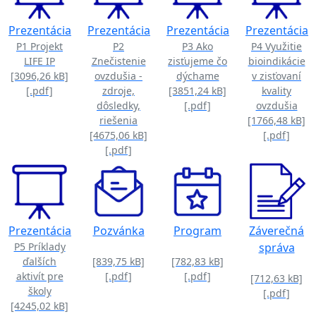
Prezentácia
Prezentácia
Prezentácia
Prezentácia
P1 Projekt
P2
P3 Ako
P4 Využitie
LIFE IP
Znečistenie
zisťujeme čo
bioindikácie
[3096,26 kB]
ovzdušia -
dýchame
v zisťovaní
[.pdf]
zdroje,
[3851,24 kB]
kvality
dôsledky,
[.pdf]
ovzdušia
riešenia
[1766,48 kB]
[4675,06 kB]
[.pdf]
[.pdf]
Prezentácia
Pozvánka
Program
Záverečná
P5 Príklady
správa
ďalších
[839,75 kB]
[782,83 kB]
aktivít pre
[.pdf]
[.pdf]
[712,63 kB]
školy
[.pdf]
[4245,02 kB]