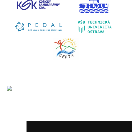
Projekt LIFE IP - Zlepšenie kvality ovzdušia (LIFE18
IPE/SK/000010) podporila Európska únia v rámci programu
LIFE.