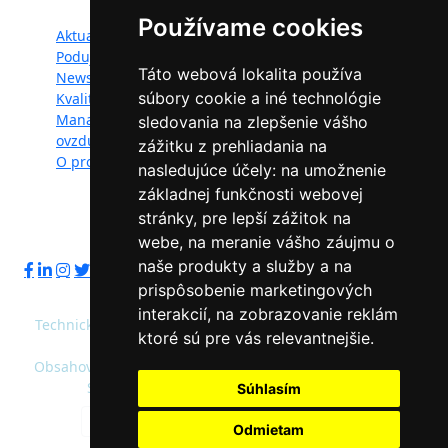
Mapa webu:
Používame cookies
Aktuality
Dokumenty
Podujatia
Fotogaléria
Táto webová lokalita používa
Newsletter
Videogaléria
súbory cookie a iné technológie
Kvalita ovzdušia
Kontakt
Manažéri kvality
Ochrana osobných
sledovania na zlepšenie vášho
ovzdušia
údajov
zážitku z prehliadania na
O projekte
nasledujúce účely:
na umožnenie
základnej funkčnosti webovej
stránky
,
pre lepší zážitok na
Sledujte nás:
webe
,
na meranie vášho záujmu o
naše produkty a služby a na
prispôsobenie marketingových
interakcií
,
na zobrazovanie reklám
Technický prevádzkovateľ: Slovenská agentúra životného
ktoré sú pre vás relevantnejšie
.
prostredia
Obsahový správca: Ministerstvo životného prostredia SR,
Slovenská agentúra životného prostredia
Súhlasím
Predvolená farebnosť
Vysoký kontrast
Odmietam