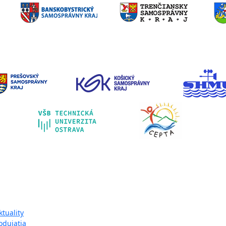
pa webu:
ktuality
odujatia