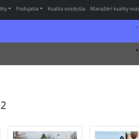
lity
Podujatia
Kvalita ovzdušia
Manažéri kvality ovz
22