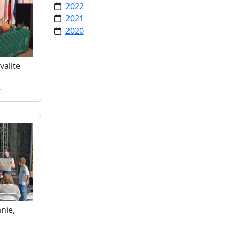
2022
2021
2020
valite
2
anie,