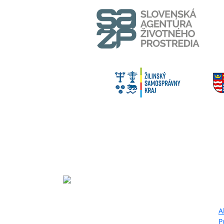
Ma
Projekt LIFE IP - Zlepšenie kvality
A
ovzdušia (LIFE18 IPE/SK/000010)
P