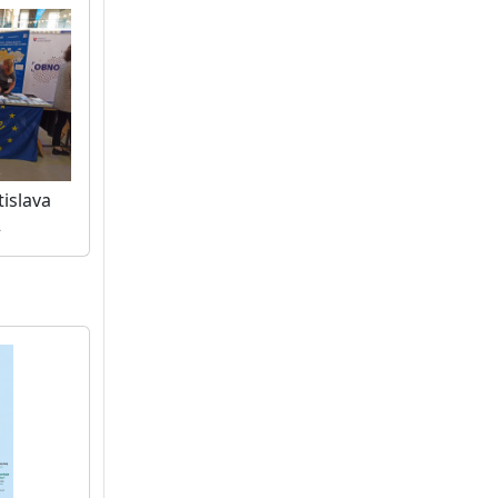
islava
2