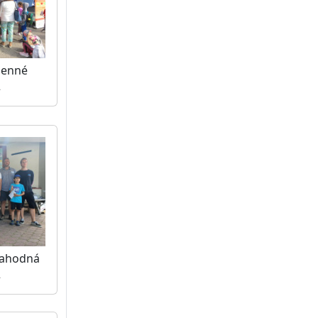
menné
2
 Jahodná
2