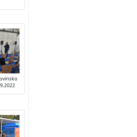
2
lovinsko
09.2022