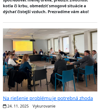
kotla či krbu, obmedziť smogové situácie a
dýchať čistejší vzduch. Prezradíme vám ako!
Na riešenie problému je potrebná zhoda
24. 11. 2025
Vykurovanie