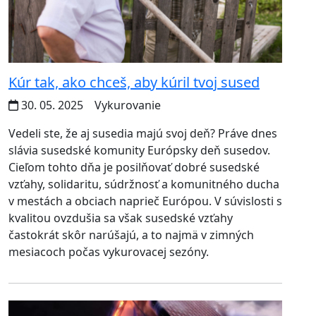
Kúr tak, ako chceš, aby kúril tvoj sused
30. 05. 2025
Vykurovanie
Vedeli ste, že aj susedia majú svoj deň? Práve dnes
slávia susedské komunity Európsky deň susedov.
Cieľom tohto dňa je posilňovať dobré susedské
vzťahy, solidaritu, súdržnosť a komunitného ducha
v mestách a obciach naprieč Európou. V súvislosti s
kvalitou ovzdušia sa však susedské vzťahy
častokrát skôr narúšajú, a to najmä v zimných
mesiacoch počas vykurovacej sezóny.