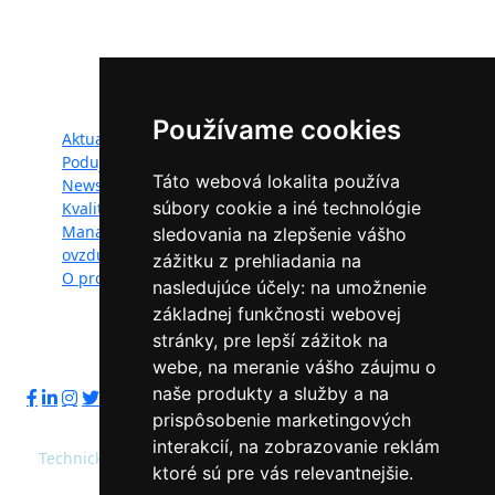
IPE/SK/000010) podporila Európska únia v rámci programu
LIFE.
Mapa webu:
Používame cookies
Aktuality
Dokumenty
Podujatia
Fotogaléria
Táto webová lokalita používa
Newsletter
Videogaléria
súbory cookie a iné technológie
Kvalita ovzdušia
Kontakt
Manažéri kvality
Ochrana osobných
sledovania na zlepšenie vášho
ovzdušia
údajov
zážitku z prehliadania na
O projekte
nasledujúce účely:
na umožnenie
základnej funkčnosti webovej
stránky
,
pre lepší zážitok na
Sledujte nás:
webe
,
na meranie vášho záujmu o
naše produkty a služby a na
prispôsobenie marketingových
interakcií
,
na zobrazovanie reklám
Technický prevádzkovateľ: Slovenská agentúra životného
ktoré sú pre vás relevantnejšie
.
prostredia