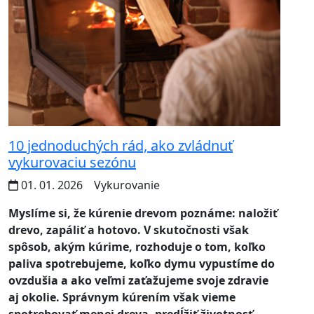
10 jednoduchých rád, ako zvládnuť
vykurovaciu sezónu
01. 01. 2026
Vykurovanie
Myslíme si, že kúrenie drevom poznáme: naložiť
drevo, zapáliť a hotovo. V skutočnosti však
spôsob, akým kúrime, rozhoduje o tom, koľko
paliva spotrebujeme, koľko dymu vypustíme do
ovzdušia a ako veľmi zaťažujeme svoje zdravie
aj okolie. Správnym kúrením však vieme
spotrebovať menej dreva, predĺžiť životnosť