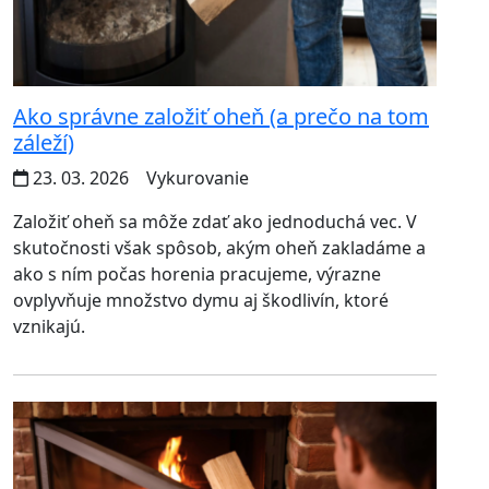
Ako správne založiť oheň (a prečo na tom
záleží)
23. 03. 2026
Vykurovanie
Založiť oheň sa môže zdať ako jednoduchá vec. V
skutočnosti však spôsob, akým oheň zakladáme a
ako s ním počas horenia pracujeme, výrazne
ovplyvňuje množstvo dymu aj škodlivín, ktoré
vznikajú.