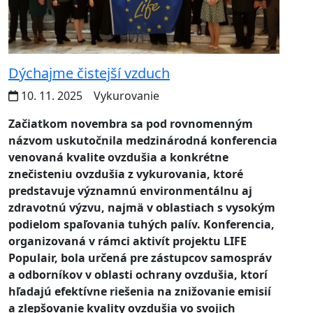
Dýchajme čistejší vzduch
10. 11. 2025
Vykurovanie
Začiatkom novembra sa pod rovnomenným
názvom uskutočnila medzinárodná konferencia
venovaná kvalite ovzdušia a konkrétne
znečisteniu ovzdušia z vykurovania, ktoré
predstavuje významnú environmentálnu aj
zdravotnú výzvu, najmä v oblastiach s vysokým
podielom spaľovania tuhých palív. Konferencia,
organizovaná v rámci aktivít projektu LIFE
Populair, bola určená pre zástupcov samospráv
a odborníkov v oblasti ochrany ovzdušia, ktorí
hľadajú efektívne riešenia na znižovanie emisií
a zlepšovanie kvality ovzdušia vo svojich