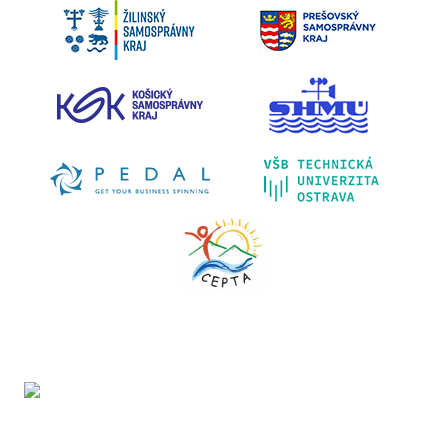
Projekt LIFE IP - Zlepšenie kvality ovzdušia (LIFE18