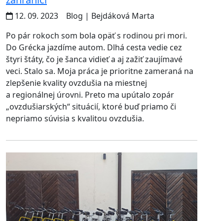
12. 09. 2023
Blog
| Bejdáková Marta
Po pár rokoch som bola opäť s rodinou pri mori.
Do Grécka jazdíme autom. Dlhá cesta vedie cez
štyri štáty, čo je šanca vidieť a aj zažiť zaujímavé
veci. Stalo sa. Moja práca je prioritne zameraná na
zlepšenie kvality ovzdušia na miestnej
a regionálnej úrovni. Preto ma upútalo zopár
„ovzdušiarských“ situácií, ktoré buď priamo či
nepriamo súvisia s kvalitou ovzdušia.