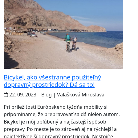
Bicykel, ako všestranne použiteľný
dopravný prostriedok? Dá sa to!
22. 09. 2023
Blog
| Valašková Miroslava
Pri príležitosti Európskeho týždňa mobility si
pripomíname, že prepravovať sa dá nielen autom.
Bicykel je môj obľúbený a najčastejší spôsob
prepravy. Po meste je to zároveň aj najrýchlejší a
najefektívnejší dopravný prostriedok. Nestojíte