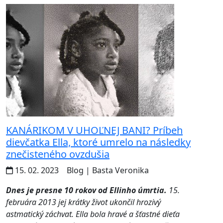
KANÁRIKOM V UHOĽNEJ BANI? Príbeh
dievčatka Ella, ktoré umrelo na následky
znečisteného ovzdušia
15. 02. 2023
Blog
| Basta Veronika
Dnes je presne 10 rokov od Ellinho úmrtia.
15.
februára 2013 jej krátky život ukončil hrozivý
astmatický záchvat. Ella bola hravé a šťastné dieťa