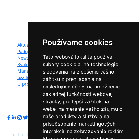
Projekt LIFE IP - Zlepšenie kvality ovzdušia (LIFE18
IPE/SK/000010) podporila Európska únia v rámci programu
LIFE.
Mapa webu:
Používame cookies
Aktuality
Dokumenty
Podujatia
Fotogaléria
Táto webová lokalita používa
Newsletter
Videogaléria
súbory cookie a iné technológie
Kvalita ovzdušia
Kontakt
Manažéri kvality
Ochrana osobných
sledovania na zlepšenie vášho
ovzdušia
údajov
zážitku z prehliadania na
O projekte
nasledujúce účely:
na umožnenie
základnej funkčnosti webovej
stránky
,
pre lepší zážitok na
Sledujte nás:
webe
,
na meranie vášho záujmu o
naše produkty a služby a na
prispôsobenie marketingových
interakcií
,
na zobrazovanie reklám
Technický prevádzkovateľ: Slovenská agentúra životného
ktoré sú pre vás relevantnejšie
.