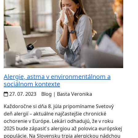
Alergie, astma v environmentálnom a
sociálnom kontexte
27. 07. 2023
Blog
| Basta Veronika
Každoročne si dňa 8. júla pripomíname Svetový
deň alergií – aktuálne najčastejšie chronické
ochorenie v Európe. Lekári odhadujú, že v roku
2025 bude zápasiť s alergiou až polovica európskej
populácie. Na Slovensku trpia alergickou nádchou