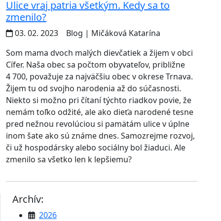
Ulice vraj patria všetkým. Kedy sa to
zmenilo?
03. 02. 2023
Blog
| Mičáková Katarína
Som mama dvoch malých dievčatiek a žijem v obci
Cífer. Naša obec sa počtom obyvateľov, približne
4 700, považuje za najväčšiu obec v okrese Trnava.
Žijem tu od svojho narodenia až do súčasnosti.
Niekto si možno pri čítaní týchto riadkov povie, že
nemám toľko odžité, ale ako dieťa narodené tesne
pred nežnou revolúciou si pamätám ulice v úplne
inom šate ako sú známe dnes. Samozrejme rozvoj,
či už hospodársky alebo sociálny bol žiaduci. Ale
zmenilo sa všetko len k lepšiemu?
Archív:
2026