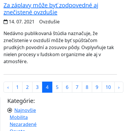
Za záplavy môže byť zodpovedné aj
znečistené ovzdušie
14. 07. 2021
Ovzdušie
Nedávno publikovaná štúdia naznačuje, že
znečistenie v ovzduší môže byť spúšťačom
prudkých povodní a zosuvov pôdy. Ovplyvňuje tak
nielen procesy v ľudskom organizme ale aj v
atmosfére.
‹
1
2
3
4
5
6
7
8
9
10
›
Kategórie:
Najnovšie
Mobilita
Nezaradené