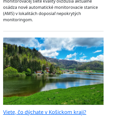
monitorovacej siete kvality ovzdušia aktuálne
osádza nové automatické monitorovacie stanice
(AMS) v lokalitách doposiaľ nepokrytých
monitoringom.
Viete, čo dýchate v Košickom kraji?