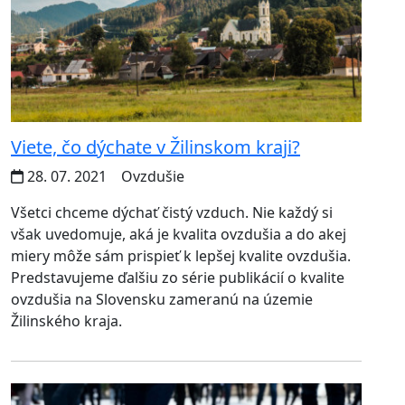
Viete, čo dýchate v Žilinskom kraji?
28. 07. 2021
Ovzdušie
Všetci chceme dýchať čistý vzduch. Nie každý si
však uvedomuje, aká je kvalita ovzdušia a do akej
miery môže sám prispieť k lepšej kvalite ovzdušia.
Predstavujeme ďalšiu zo série publikácií o kvalite
ovzdušia na Slovensku zameranú na územie
Žilinského kraja.