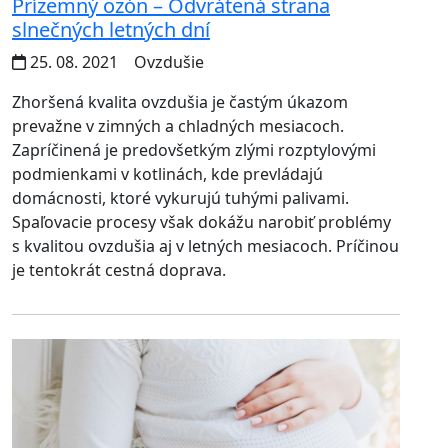
Prízemný ozón – Odvrátená strana
slnečných letných dní
25. 08. 2021
Ovzdušie
Zhoršená kvalita ovzdušia je častým úkazom
prevažne v zimných a chladných mesiacoch.
Zapríčinená je predovšetkým zlými rozptylovými
podmienkami v kotlinách, kde prevládajú
domácnosti, ktoré vykurujú tuhými palivami.
Spaľovacie procesy však dokážu narobiť problémy
s kvalitou ovzdušia aj v letných mesiacoch. Príčinou
je tentokrát cestná doprava.