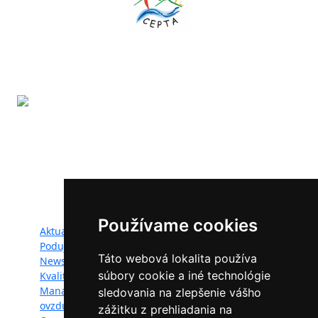
Projekt LIFE IP - Zlepšenie kvality ovzdušia (LIFE18
IPE/SK/000010) podporila Európska únia v rámci programu
LIFE.
Mapa webu:
Používame cookies
Aktuality
Dokumenty
Podujatia
Fotogaléria
Táto webová lokalita používa
Newsletter
Videogaléria
súbory cookie a iné technológie
Kvalita ovzdušia
Kontakt
Manažéri kvality
Ochrana osobných
sledovania na zlepšenie vášho
ovzdušia
údajov
zážitku z prehliadania na