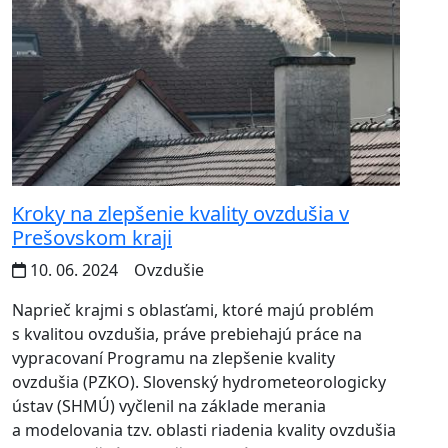
Kroky na zlepšenie kvality ovzdušia v
Prešovskom kraji
10. 06. 2024
Ovzdušie
Naprieč krajmi s oblasťami, ktoré majú problém
s kvalitou ovzdušia, práve prebiehajú práce na
vypracovaní Programu na zlepšenie kvality
ovzdušia (PZKO). Slovenský hydrometeorologicky
ústav (SHMÚ) vyčlenil na základe merania
a modelovania tzv. oblasti riadenia kvality ovzdušia