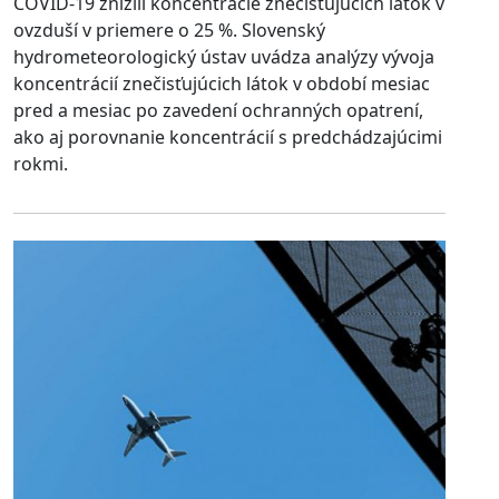
COVID-19 znížili koncentrácie znečisťujúcich látok v
ovzduší v priemere o 25 %. Slovenský
hydrometeorologický ústav uvádza analýzy vývoja
koncentrácií znečisťujúcich látok v období mesiac
pred a mesiac po zavedení ochranných opatrení,
ako aj porovnanie koncentrácií s predchádzajúcimi
rokmi.