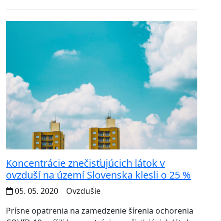
Koncentrácie znečisťujúcich látok v
ovzduší na území Slovenska klesli o 25 %
05. 05. 2020
Ovzdušie
Prísne opatrenia na zamedzenie šírenia ochorenia