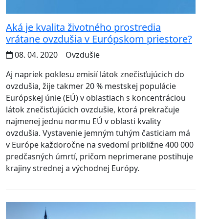
Aká je kvalita životného prostredia
vrátane ovzdušia v Európskom priestore?
08. 04. 2020
Ovzdušie
Aj napriek poklesu emisií látok znečisťujúcich do
ovzdušia, žije takmer 20 % mestskej populácie
Európskej únie (EÚ) v oblastiach s koncentráciou
látok znečisťujúcich ovzdušie, ktorá prekračuje
najmenej jednu normu EÚ v oblasti kvality
ovzdušia. Vystavenie jemným tuhým časticiam má
v Európe každoročne na svedomí približne 400 000
predčasných úmrtí, pričom neprimerane postihuje
krajiny strednej a východnej Európy.