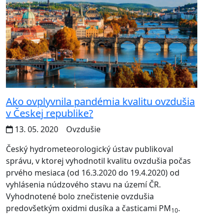
Ako ovplyvnila pandémia kvalitu ovzdušia
v Českej republike?
13. 05. 2020
Ovzdušie
Český hydrometeorologický ústav publikoval
správu, v ktorej vyhodnotil kvalitu ovzdušia počas
prvého mesiaca (od 16.3.2020 do 19.4.2020) od
vyhlásenia núdzového stavu na území ČR.
Vyhodnotené bolo znečistenie ovzdušia
predovšetkým oxidmi dusíka a časticami PM
.
10