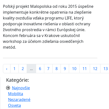
Poľský projekt Malopolska od roku 2015 úspešne
implementuje konkrétne opatrenia na zlepšenie
kvality ovzdušia vďaka programu LIFE, ktorý
podporuje inovatívne riešenia v oblasti ochrany
životného prostredia v rámci Európskej únie.
Koncom februára sa v Krakove uskutočnil
workshop za účelom zdieľania osvedčených
metód.
‹
1
2
...
6
7
8
9
10
11
12
13
Kategórie:
Najnovšie
Mobilita
Nezaradené
Osveta