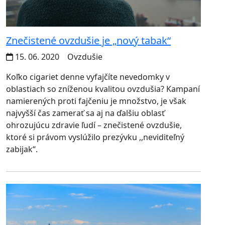
Znečistené ovzdušie je „nový tabak“
15. 06. 2020
Ovzdušie
Koľko cigariet denne vyfajčíte nevedomky v
oblastiach so zníženou kvalitou ovzdušia? Kampaní
namierených proti fajčeniu je množstvo, je však
najvyšší čas zamerať sa aj na ďalšiu oblasť
ohrozujúcu zdravie ľudí – znečistené ovzdušie,
ktoré si právom vyslúžilo prezývku ,,neviditeľný
zabijak‘‘.