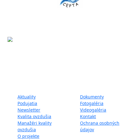
Projekt LIFE IP - Zlepšenie kvality ovzdušia (LIFE18
IPE/SK/000010) podporila Európska únia v rámci programu
LIFE.
Mapa webu:
Aktuality
Dokumenty
Podujatia
Fotogaléria
Newsletter
Videogaléria
Kvalita ovzdušia
Kontakt
Manažéri kvality
Ochrana osobných
ovzdušia
údajov
O projekte