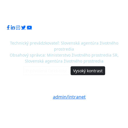
Sledujte nás:
Technický prevádzkovateľ: Slovenská agentúra životného
prostredia
Obsahový správca: Ministerstvo životného prostredia SR,
Slovenská agentúra životného prostredia
Predvolená farebnosť
Vysoký kontrast
© 2020 - 2026 Slovenská agentúra životného
prostredia a Ministerstvo životného prostredia
SR |
admin/intranet