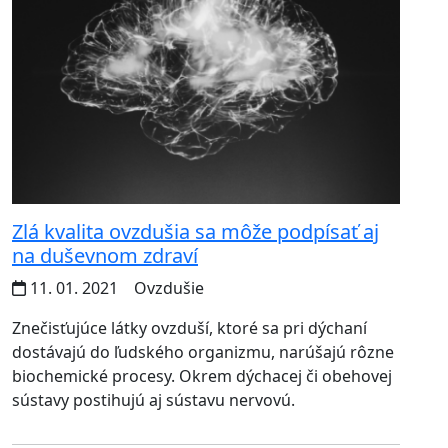
Zlá kvalita ovzdušia sa môže podpísať aj
na duševnom zdraví
11. 01. 2021
Ovzdušie
Znečisťujúce látky ovzduší, ktoré sa pri dýchaní
dostávajú do ľudského organizmu, narúšajú rôzne
biochemické procesy. Okrem dýchacej či obehovej
sústavy postihujú aj sústavu nervovú.