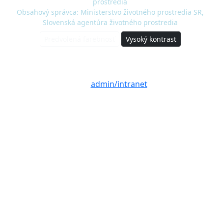
prostredia
Obsahový správca: Ministerstvo životného prostredia SR,
Slovenská agentúra životného prostredia
Predvolená farebnosť
Vysoký kontrast
© 2020 - 2026 Slovenská agentúra životného
prostredia a Ministerstvo životného prostredia
SR |
admin/intranet