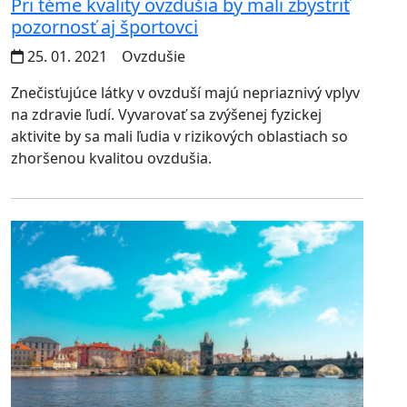
Pri téme kvality ovzdušia by mali zbystriť
pozornosť aj športovci
25. 01. 2021
Ovzdušie
Znečisťujúce látky v ovzduší majú nepriaznivý vplyv
na zdravie ľudí. Vyvarovať sa zvýšenej fyzickej
aktivite by sa mali ľudia v rizikových oblastiach so
zhoršenou kvalitou ovzdušia.