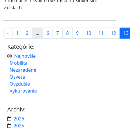
informácie o kvalite ovzdušia na Slovensku
v číslach.
‹
1
2
...
6
7
8
9
10
11
12
13
Kategórie:
Najnovšie
Mobilita
Nezaradené
Osveta
Ovzdušie
Vykurovanie
Archív:
2026
2025