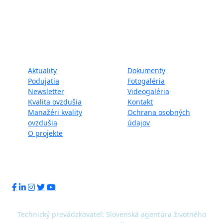
Projekt LIFE IP - Zlepšenie kvality ovzdušia (LIFE18
IPE/SK/000010) podporila Európska únia v rámci programu
LIFE.
Mapa webu:
Aktuality
Dokumenty
Podujatia
Fotogaléria
Newsletter
Videogaléria
Kvalita ovzdušia
Kontakt
Manažéri kvality
Ochrana osobných
ovzdušia
údajov
O projekte
Sledujte nás:
Technický prevádzkovateľ: Slovenská agentúra životného