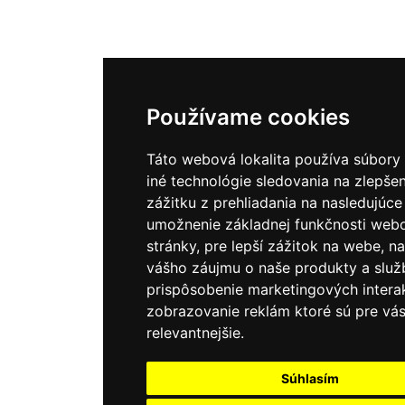
Používame cookies
Táto webová lokalita používa súbory
iné technológie sledovania na zlepše
zážitku z prehliadania na nasledujúce
umožnenie základnej funkčnosti web
stránky
,
pre lepší zážitok na webe
,
na
vášho záujmu o naše produkty a služ
prispôsobenie marketingových interak
zobrazovanie reklám ktoré sú pre vá
relevantnejšie
.
Súhlasím