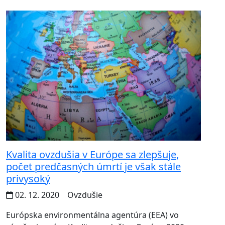
Kvalita ovzdušia v Európe sa zlepšuje,
počet predčasných úmrtí je však stále
privysoký
02. 12. 2020
Ovzdušie
Európska environmentálna agentúra (EEA) vo