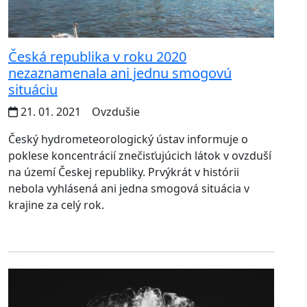
Česká republika v roku 2020
nezaznamenala ani jednu smogovú
situáciu
21. 01. 2021
Ovzdušie
Český hydrometeorologický ústav informuje o
poklese koncentrácií znečisťujúcich látok v ovzduší
na území Českej republiky. Prvýkrát v histórii
nebola vyhlásená ani jedna smogová situácia v
krajine za celý rok.