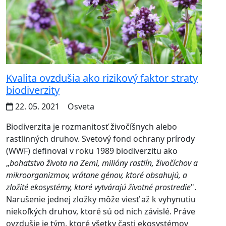
Kvalita ovzdušia ako rizikový faktor straty
biodiverzity
22. 05. 2021
Osveta
Biodiverzita je rozmanitosť živočíšnych alebo
rastlinných druhov. Svetový fond ochrany prírody
(WWF) definoval v roku 1989 biodiverzitu ako
„
bohatstvo života na Zemi, milióny rastlín, živočíchov a
mikroorganizmov, vrátane génov, ktoré obsahujú, a
zložité ekosystémy, ktoré vytvárajú životné prostredie
".
Narušenie jednej zložky môže viesť až k vyhynutiu
niekoľkých druhov, ktoré sú od nich závislé. Práve
ovzdušie je tým, ktoré všetky časti ekosystémov