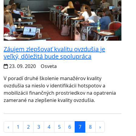
Záujem zlepšovať kvalitu ovzdušia je
veľký, dôležitá bude spolupráca
23. 09. 2020
Osveta
V poradí druhé školenie manažérov kvality
ovzdušia sa nieslo v identifikácii hotspotov a
mobilizácii finančných prostriedkov na opatrenia
zamerané na zlepšenie kvality ovzdušia.
‹
1
2
3
4
5
6
7
8
›