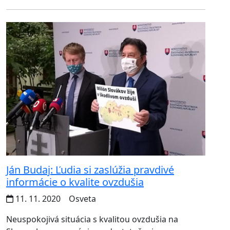
Ján Budaj: Ľudia si zaslúžia pravdivé
informácie o kvalite ovzdušia
11. 11. 2020
Osveta
Neuspokojivá situácia s kvalitou ovzdušia na