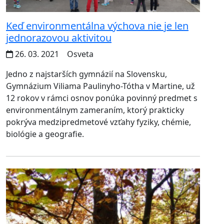
Keď environmentálna výchova nie je len
jednorazovou aktivitou
26. 03. 2021
Osveta
Jedno z najstarších gymnázií na Slovensku,
Gymnázium Viliama Paulinyho-Tótha v Martine, už
12 rokov v rámci osnov ponúka povinný predmet s
environmentálnym zameraním, ktorý prakticky
pokrýva medzipredmetové vzťahy fyziky, chémie,
biológie a geografie.