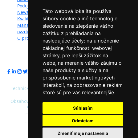
Podujatia
Fotogaléria
Táto webová lokalita používa
Newsletter
Videogaléria
súbory cookie a iné technológie
Kvalita ovzdušia
Kontakt
Manažéri kvality
Ochrana osobných
sledovania na zlepšenie vášho
ovzdušia
údajov
zážitku z prehliadania na
O projekte
nasledujúce účely:
na umožnenie
základnej funkčnosti webovej
stránky
,
pre lepší zážitok na
Sledujte nás:
webe
,
na meranie vášho záujmu o
naše produkty a služby a na
prispôsobenie marketingových
interakcií
,
na zobrazovanie reklám
Technický prevádzkovateľ: Slovenská agentúra životného
ktoré sú pre vás relevantnejšie
.
prostredia
Obsahový správca: Ministerstvo životného prostredia SR,
Slovenská agentúra životného prostredia
Súhlasím
Predvolená farebnosť
Vysoký kontrast
Odmietam
© 2020 - 2026 Slovenská agentúra životného
Zmeniť moje nastavenia