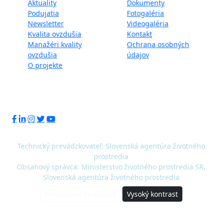
Aktuality
Dokumenty
Podujatia
Fotogaléria
Newsletter
Videogaléria
Kvalita ovzdušia
Kontakt
Manažéri kvality
Ochrana osobných
ovzdušia
údajov
O projekte
Sledujte nás:
Technický prevádzkovateľ: Slovenská agentúra životného
prostredia
Obsahový správca: Ministerstvo životného prostredia SR,
Slovenská agentúra životného prostredia
Predvolená farebnosť
Vysoký kontrast
© 2020 - 2026 Slovenská agentúra životného