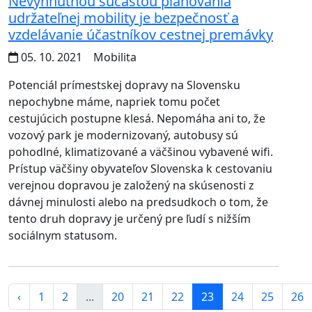
Nevyhnutnou súčasťou plánovania
udržateľnej mobility je bezpečnosť a
vzdelávanie účastníkov cestnej premávky
05. 10. 2021
Mobilita
Potenciál prímestskej dopravy na Slovensku
nepochybne máme, napriek tomu počet
cestujúcich postupne klesá. Nepomáha ani to, že
vozový park je modernizovaný, autobusy sú
pohodlné, klimatizované a väčšinou vybavené wifi.
Prístup väčšiny obyvateľov Slovenska k cestovaniu
verejnou dopravou je založený na skúsenosti z
dávnej minulosti alebo na predsudkoch o tom, že
tento druh dopravy je určený pre ľudí s nižším
sociálnym statusom.
‹
1
2
...
20
21
22
23
24
25
26