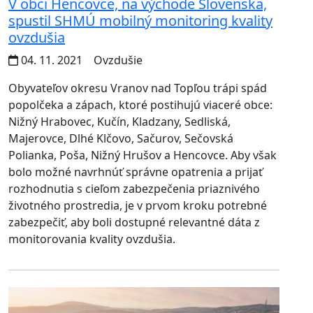
V obci Hencovce, na východe Slovenska,
spustil SHMÚ mobilný monitoring kvality
ovzdušia
04. 11. 2021
Ovzdušie
Obyvateľov okresu Vranov nad Topľou trápi spád
popolčeka a zápach, ktoré postihujú viaceré obce:
Nižný Hrabovec, Kučín, Kladzany, Sedliská,
Majerovce, Dlhé Klčovo, Sačurov, Sečovská
Polianka, Poša, Nižný Hrušov a Hencovce. Aby však
bolo možné navrhnúť správne opatrenia a prijať
rozhodnutia s cieľom zabezpečenia priaznivého
životného prostredia, je v prvom kroku potrebné
zabezpečiť, aby boli dostupné relevantné dáta z
monitorovania kvality ovzdušia.