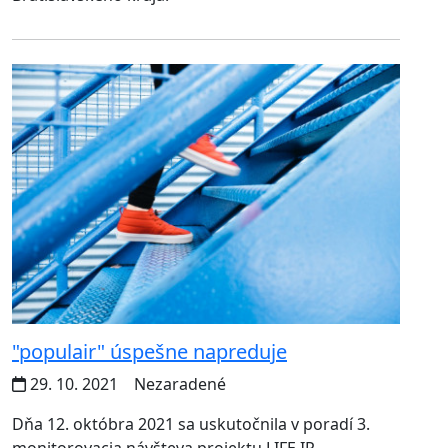
"populair" úspešne napreduje
29. 10. 2021
Nezaradené
Dňa 12. októbra 2021 sa uskutočnila v poradí 3.
monitorovacia návšteva projektu LIFE IP –