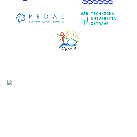
Projekt LIFE IP - Zlepšenie kvality ovzdušia (LIFE18
IPE/SK/000010) podporila Európska únia v rámci programu
LIFE.
Mapa webu: