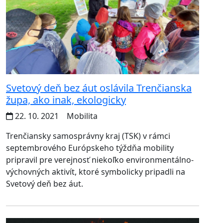
Svetový deň bez áut oslávila Trenčianska
župa, ako inak, ekologicky
22. 10. 2021
Mobilita
Trenčiansky samosprávny kraj (TSK) v rámci
septembrového Európskeho týždňa mobility
pripravil pre verejnosť niekoľko environmentálno-
výchovných aktivít, ktoré symbolicky pripadli na
Svetový deň bez áut.