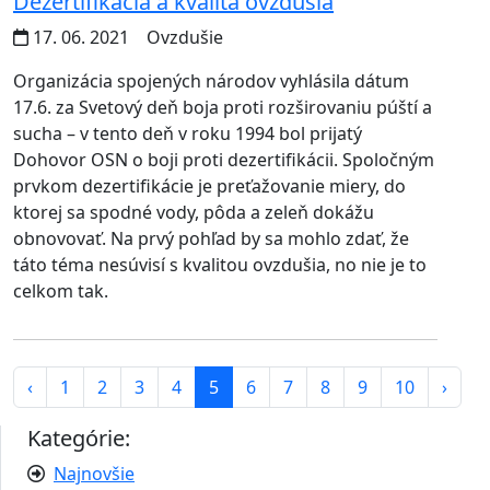
Dezertifikácia a kvalita ovzdušia
17. 06. 2021
Ovzdušie
Organizácia spojených národov vyhlásila dátum
17.6. za Svetový deň boja proti rozširovaniu púští a
sucha – v tento deň v roku 1994 bol prijatý
Dohovor OSN o boji proti dezertifikácii. Spoločným
prvkom dezertifikácie je preťažovanie miery, do
ktorej sa spodné vody, pôda a zeleň dokážu
obnovovať. Na prvý pohľad by sa mohlo zdať, že
táto téma nesúvisí s kvalitou ovzdušia, no nie je to
celkom tak.
‹
1
2
3
4
5
6
7
8
9
10
›
Kategórie:
Najnovšie