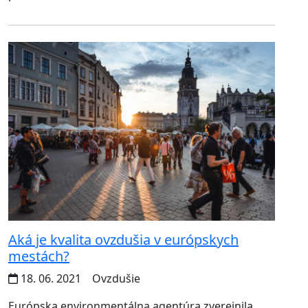
Aká je kvalita ovzdušia v európskych
mestách?
18. 06. 2021
Ovzdušie
Európska environmentálna agentúra zverejnila