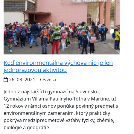
Keď environmentálna výchova nie je len
jednorazovou aktivitou
26. 03. 2021
Osveta
Jedno z najstarších gymnázií na Slovensku,
Gymnázium Viliama Paulinyho-Tótha v Martine, už
12 rokov v rámci osnov ponúka povinný predmet s
environmentálnym zameraním, ktorý prakticky
pokrýva medzipredmetové vzťahy fyziky, chémie,
biológie a geografie.