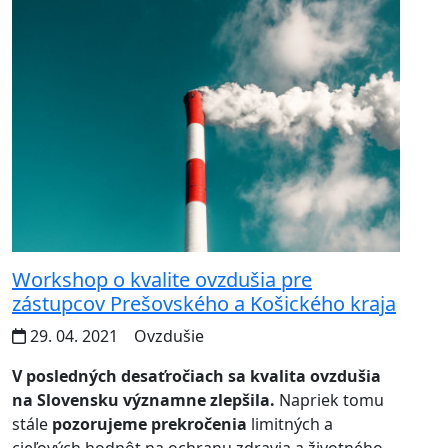
Workshop o kvalite ovzdušia pre
zástupcov Prešovského a Košického kraja
29. 04. 2021
Ovzdušie
V posledných desaťročiach sa kvalita ovzdušia
na Slovensku významne zlepšila.
Napriek tomu
stále
pozorujeme prekročenia
limitných a
cieľových hodnôt na ochranu zdravia a životného