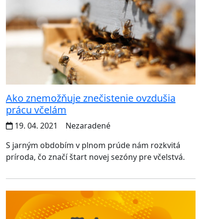
Ako znemožňuje znečistenie ovzdušia
prácu včelám
19. 04. 2021
Nezaradené
S jarným obdobím v plnom prúde nám rozkvitá
príroda, čo značí štart novej sezóny pre včelstvá.