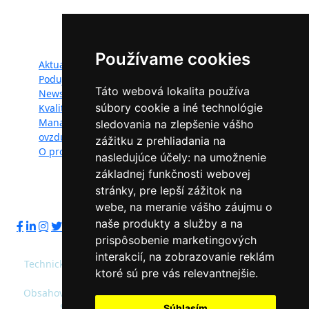
LIFE.
Mapa webu:
Používame cookies
Aktuality
Dokumenty
Podujatia
Fotogaléria
Táto webová lokalita používa
Newsletter
Videogaléria
súbory cookie a iné technológie
Kvalita ovzdušia
Kontakt
Manažéri kvality
Ochrana osobných
sledovania na zlepšenie vášho
ovzdušia
údajov
zážitku z prehliadania na
O projekte
nasledujúce účely:
na umožnenie
základnej funkčnosti webovej
stránky
,
pre lepší zážitok na
Sledujte nás:
webe
,
na meranie vášho záujmu o
naše produkty a služby a na
prispôsobenie marketingových
interakcií
,
na zobrazovanie reklám
Technický prevádzkovateľ: Slovenská agentúra životného
ktoré sú pre vás relevantnejšie
.
prostredia
Obsahový správca: Ministerstvo životného prostredia SR,
Slovenská agentúra životného prostredia
Súhlasím