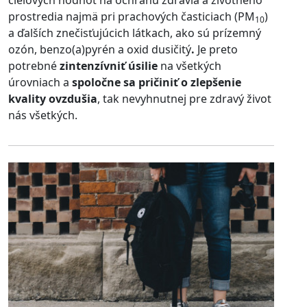
prostredia
najmä
pri prachových časticiach (PM
)
10
a ďalších znečisťujúcich látkach, ako sú prízemný
ozón, benzo(a)pyrén a oxid dusičitý
.
Je preto
potrebné
zintenzívniť úsilie
na všetkých
úrovniach a
spoločne sa pričiniť o zlepšenie
kvality ovzdušia
, tak nevyhnutnej pre zdravý život
nás všetkých.