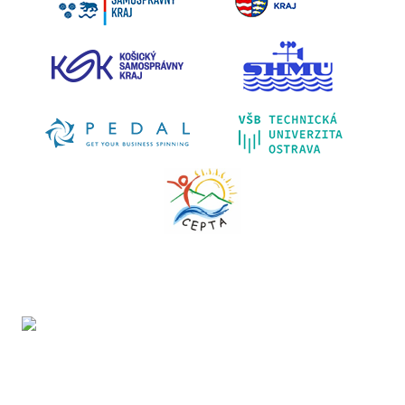
Projekt LIFE IP - Zlepšenie kvality ovzdušia (LIFE18
IPE/SK/000010) podporila Európska únia v rámci programu