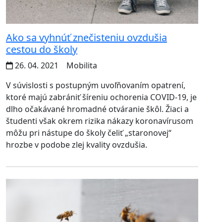
Ako sa vyhnúť znečisteniu ovzdušia
cestou do školy
26. 04. 2021
Mobilita
V súvislosti s postupným uvoľňovaním opatrení,
ktoré majú zabrániť šíreniu ochorenia COVID-19, je
dlho očakávané hromadné otváranie škôl. Žiaci a
študenti však okrem rizika nákazy koronavírusom
môžu pri nástupe do školy čeliť „staronovej“
hrozbe v podobe zlej kvality ovzdušia.