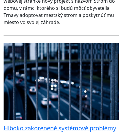
webovej stránke nový projekt s názvom Strom do
domu, v rámci ktorého si budú môcť obyvatelia
Trnavy adoptovať mestský strom a poskytnúť mu
miesto vo svojej záhrade.
Hlboko zakorenené systémové problémy