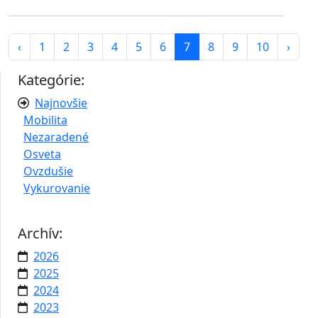
‹
1
2
3
4
5
6
7
8
9
10
›
Kategórie:
Najnovšie
Mobilita
Nezaradené
Osveta
Ovzdušie
Vykurovanie
Archív:
2026
2025
2024
2023